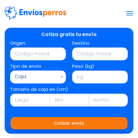
Cotiza gratis tu envío
Origen
Destino
Tipo de envío
Peso (kg)
Caja
Tamaño de caja en (cm)
Cotizar envío