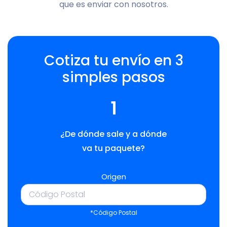
que es enviar con nosotros.
Cotiza tu envío en 3
simples pasos
1
¿De dónde sale y a dónde
va tu paquete?
Origen
*Código Postal