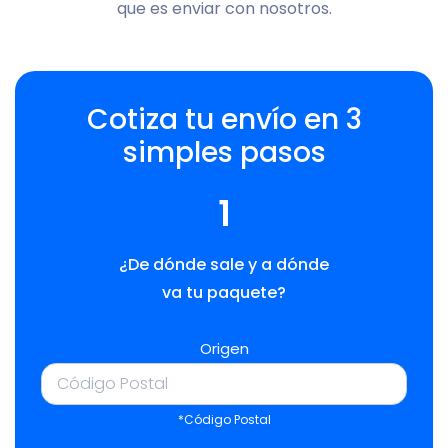
que es enviar con nosotros.
Cotiza tu envío en 3
simples pasos
1
¿De dónde sale y a dónde
va tu paquete?
Origen
*Código Postal