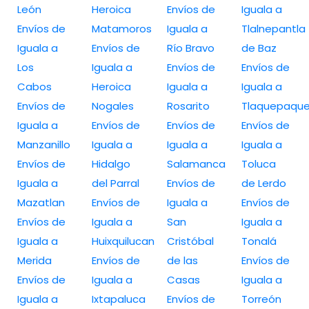
León
Heroica
Envíos de
Iguala a
Envíos de
Matamoros
Iguala a
Tlalnepantla
Iguala a
Envíos de
Río Bravo
de Baz
Los
Iguala a
Envíos de
Envíos de
Cabos
Heroica
Iguala a
Iguala a
Envíos de
Nogales
Rosarito
Tlaquepaqu
Iguala a
Envíos de
Envíos de
Envíos de
Manzanillo
Iguala a
Iguala a
Iguala a
Envíos de
Hidalgo
Salamanca
Toluca
Iguala a
del Parral
Envíos de
de Lerdo
Mazatlan
Envíos de
Iguala a
Envíos de
Envíos de
Iguala a
San
Iguala a
Iguala a
Huixquilucan
Cristóbal
Tonalá
Merida
Envíos de
de las
Envíos de
Envíos de
Iguala a
Casas
Iguala a
Iguala a
Ixtapaluca
Envíos de
Torreón