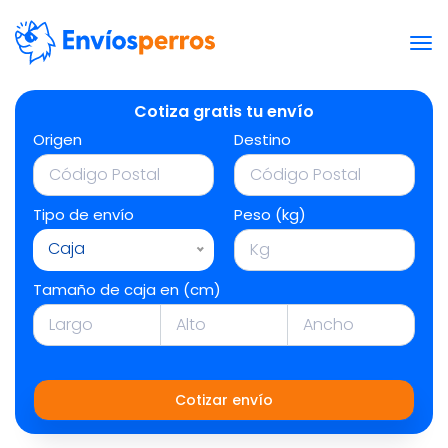
Cotiza gratis tu envío
Origen
Destino
Tipo de envío
Peso (kg)
Caja
Tamaño de caja en (cm)
Cotizar envío