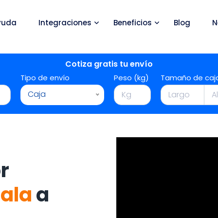
yuda
Integraciones
Beneficios
Blog
N
Cotiza gratis tu envío
Tipo de envío
Peso (kg)
Tamaño de caj
Caja
r
uala
a