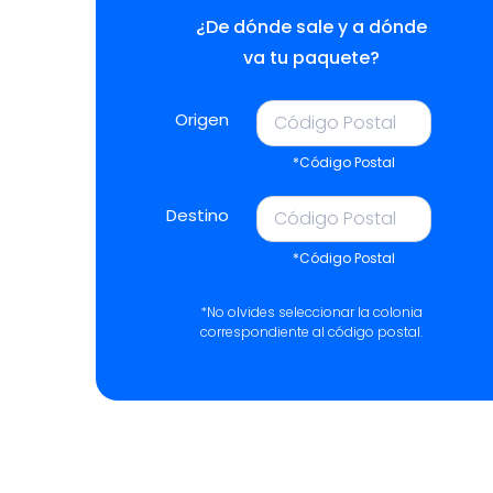
¿De dónde sale y a dónde
va tu paquete?
Origen
*Código Postal
Destino
*Código Postal
*No olvides seleccionar la colonia
correspondiente al código postal.