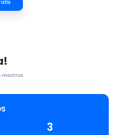
atis
a!
n nosotros.
os
3