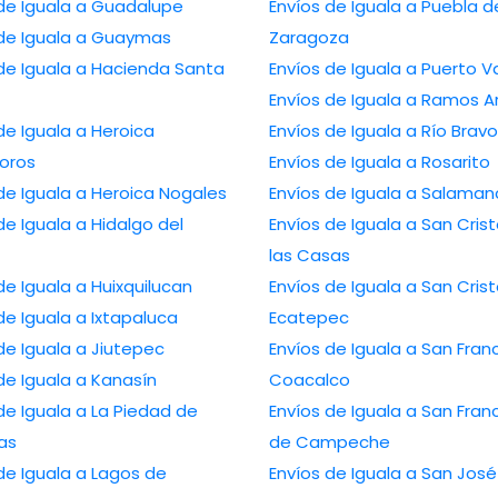
 de Iguala a Guadalupe
Envíos de Iguala a Puebla d
 de Iguala a Guaymas
Zaragoza
de Iguala a Hacienda Santa
Envíos de Iguala a Puerto Va
Envíos de Iguala a Ramos A
de Iguala a Heroica
Envíos de Iguala a Río Bravo
oros
Envíos de Iguala a Rosarito
de Iguala a Heroica Nogales
Envíos de Iguala a Salaman
de Iguala a Hidalgo del
Envíos de Iguala a San Cris
las Casas
de Iguala a Huixquilucan
Envíos de Iguala a San Cris
de Iguala a Ixtapaluca
Ecatepec
de Iguala a Jiutepec
Envíos de Iguala a San Fran
de Iguala a Kanasín
Coacalco
de Iguala a La Piedad de
Envíos de Iguala a San Fran
as
de Campeche
de Iguala a Lagos de
Envíos de Iguala a San José