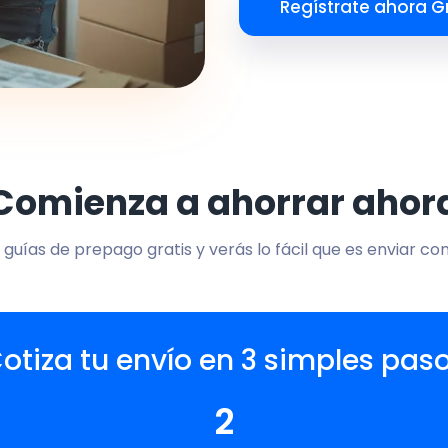
Regístrate ahora Gr
Comienza a ahorrar ahor
 guías de prepago gratis y verás lo fácil que es enviar co
otiza tu envío en 3 simples pas
2