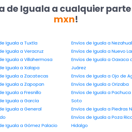
a de Iguala a cualquier part
mxn
!
de Iguala a Tuxtla
Envíos de Iguala a Nezahua
de Iguala a Veracruz
Envíos de Iguala a Nuevo L
de Iguala a Villahermosa
Envíos de Iguala a Oaxaca 
de Iguala a Xalapa
Juárez
de Iguala a Zacatecas
Envíos de Iguala a Ojo de A
 de Iguala a Zapopan
Envíos de Iguala a Orizaba
de Iguala a Fresnillo
Envíos de Iguala a Pachuca
de Iguala a García
Soto
de Iguala a General
Envíos de Iguala a Piedras 
edo
Envíos de Iguala a Poza Ric
de Iguala a Gómez Palacio
Hidalgo