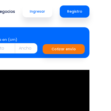
egocios
Ingresar
Registro
a en (cm)
Cotizar envío