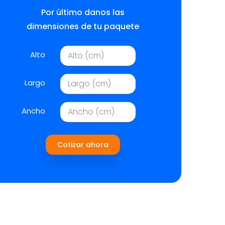
Por último danos las
dimensiones de tu paquete
Alto
Largo
Ancho
Cotizar ahora