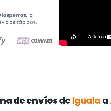
víosperros
, la
rvicios rápidos,
ma de envíos
de
Iguala
a