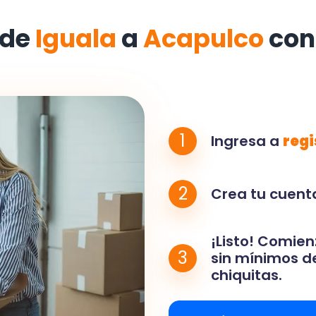
 de
Iguala
a
Acapulco
con
1
Ingresa a
regi
2
Crea tu cuenta
¡Listo! Comien
3
sin mínimos de
chiquitas.