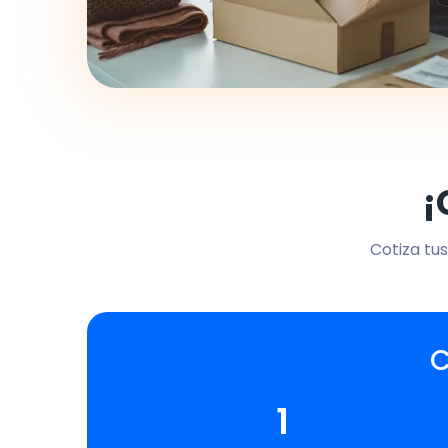
¡
Cotiza tus
C
1