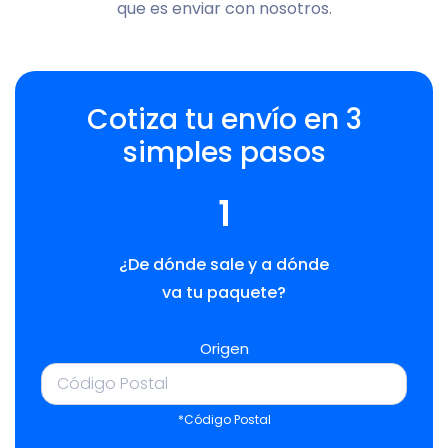
que es enviar con nosotros.
Cotiza tu envío en 3
simples pasos
1
¿De dónde sale y a dónde
va tu paquete?
Origen
*Código Postal