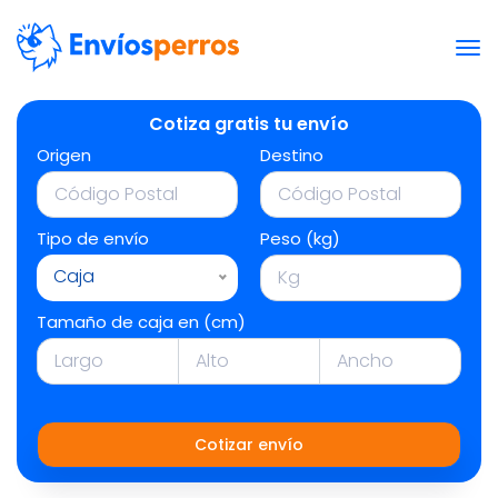
Cotiza gratis tu envío
Origen
Destino
Tipo de envío
Peso (kg)
Caja
Tamaño de caja en (cm)
Cotizar envío