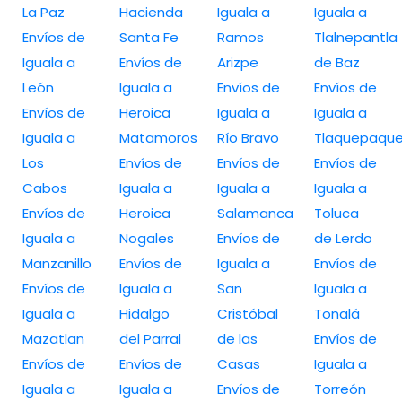
La Paz
Hacienda
Iguala a
Iguala a
Envíos de
Santa Fe
Ramos
Tlalnepantla
Iguala a
Envíos de
Arizpe
de Baz
León
Iguala a
Envíos de
Envíos de
Envíos de
Heroica
Iguala a
Iguala a
Iguala a
Matamoros
Río Bravo
Tlaquepaqu
Los
Envíos de
Envíos de
Envíos de
Cabos
Iguala a
Iguala a
Iguala a
Envíos de
Heroica
Salamanca
Toluca
Iguala a
Nogales
Envíos de
de Lerdo
Manzanillo
Envíos de
Iguala a
Envíos de
Envíos de
Iguala a
San
Iguala a
Iguala a
Hidalgo
Cristóbal
Tonalá
Mazatlan
del Parral
de las
Envíos de
Envíos de
Envíos de
Casas
Iguala a
Iguala a
Iguala a
Envíos de
Torreón