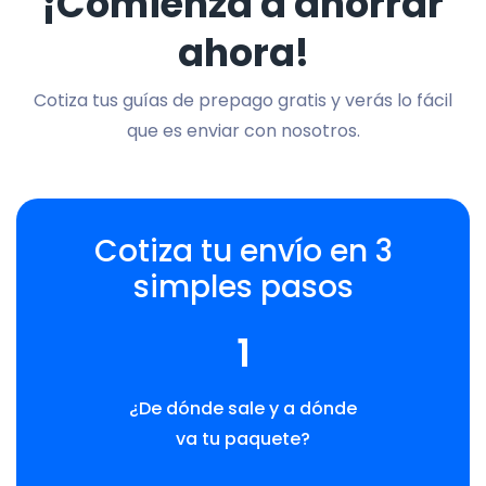
¡Comienza a ahorrar
ahora!
Cotiza tus guías de prepago gratis y verás lo fácil
que es enviar con nosotros.
Cotiza tu envío en 3
simples pasos
1
¿De dónde sale y a dónde
va tu paquete?