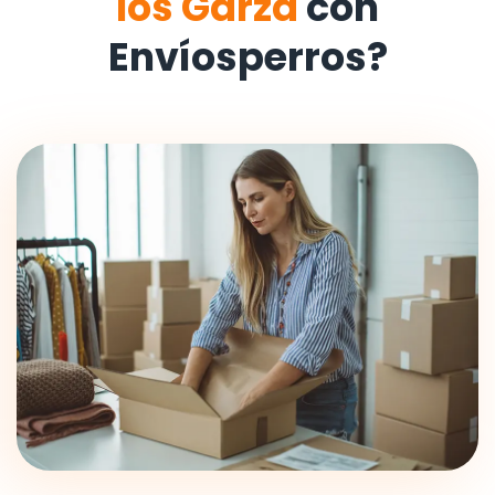
los Garza
con
Envíosperros?