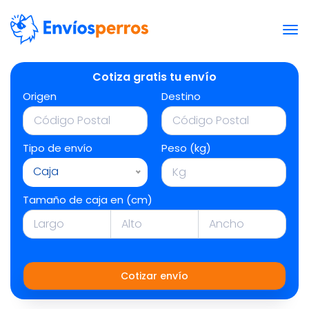
Cotiza gratis tu envío
Origen
Destino
Tipo de envío
Peso (kg)
Caja
Tamaño de caja en (cm)
Cotizar envío