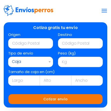
Cotiza gratis tu envío
Origen
Destino
Tipo de envío
Peso (kg)
Caja
Tamaño de caja en (cm)
Cotizar envío