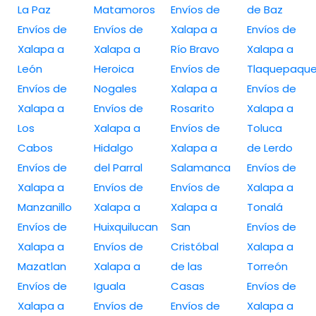
La Paz
Matamoros
Envíos de
de Baz
Envíos de
Envíos de
Xalapa a
Envíos de
Xalapa a
Xalapa a
Río Bravo
Xalapa a
León
Heroica
Envíos de
Tlaquepaqu
Envíos de
Nogales
Xalapa a
Envíos de
Xalapa a
Envíos de
Rosarito
Xalapa a
Los
Xalapa a
Envíos de
Toluca
Cabos
Hidalgo
Xalapa a
de Lerdo
Envíos de
del Parral
Salamanca
Envíos de
Xalapa a
Envíos de
Envíos de
Xalapa a
Manzanillo
Xalapa a
Xalapa a
Tonalá
Envíos de
Huixquilucan
San
Envíos de
Xalapa a
Envíos de
Cristóbal
Xalapa a
Mazatlan
Xalapa a
de las
Torreón
Envíos de
Iguala
Casas
Envíos de
Xalapa a
Envíos de
Envíos de
Xalapa a