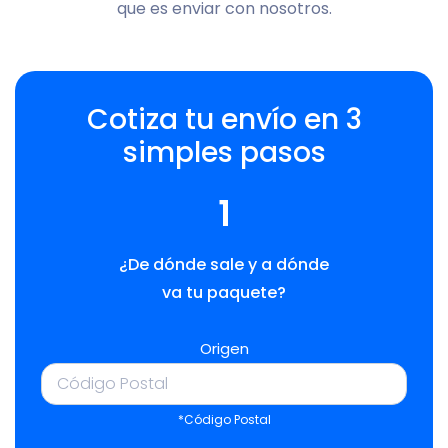
que es enviar con nosotros.
Cotiza tu envío en 3
simples pasos
1
¿De dónde sale y a dónde
va tu paquete?
Origen
*Código Postal