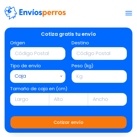
Cotiza gratis tu envío
Origen
Destino
Tipo de envío
Peso (kg)
Caja
Tamaño de caja en (cm)
Cotizar envío