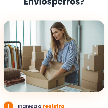
Envíosperros?
1
Ingresa a
registro
.