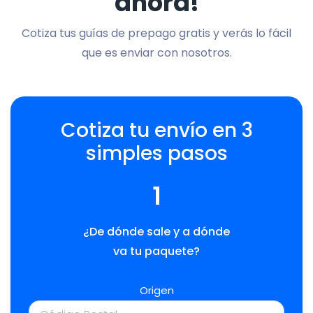
ahora!
Cotiza tus guías de prepago gratis y verás lo fácil
que es enviar con nosotros.
Cotiza tu envío en 3
simples pasos
1
¿De dónde sale y a dónde
va tu paquete?
Origen