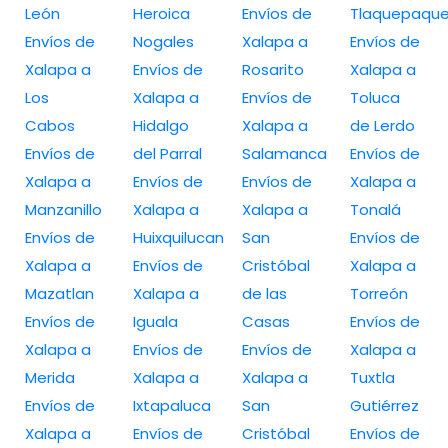
León
Heroica
Envíos de
Tlaquepaqu
Envíos de
Nogales
Xalapa a
Envíos de
Xalapa a
Envíos de
Rosarito
Xalapa a
Los
Xalapa a
Envíos de
Toluca
Cabos
Hidalgo
Xalapa a
de Lerdo
Envíos de
del Parral
Salamanca
Envíos de
Xalapa a
Envíos de
Envíos de
Xalapa a
Manzanillo
Xalapa a
Xalapa a
Tonalá
Envíos de
Huixquilucan
San
Envíos de
Xalapa a
Envíos de
Cristóbal
Xalapa a
Mazatlan
Xalapa a
de las
Torreón
Envíos de
Iguala
Casas
Envíos de
Xalapa a
Envíos de
Envíos de
Xalapa a
Merida
Xalapa a
Xalapa a
Tuxtla
Envíos de
Ixtapaluca
San
Gutiérrez
Xalapa a
Envíos de
Cristóbal
Envíos de