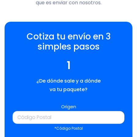
que es enviar con nosotros.
Cotiza tu envío en 3
simples pasos
1
¿De dónde sale y a dónde
va tu paquete?
Origen
*Código Postal