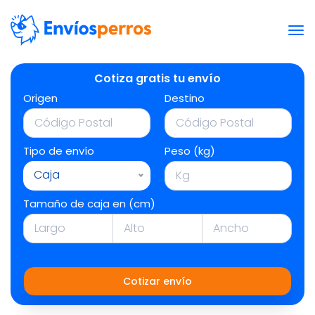
Cotiza gratis tu envío
Origen
Destino
Tipo de envío
Peso (kg)
Caja
Tamaño de caja en (cm)
Cotizar envío