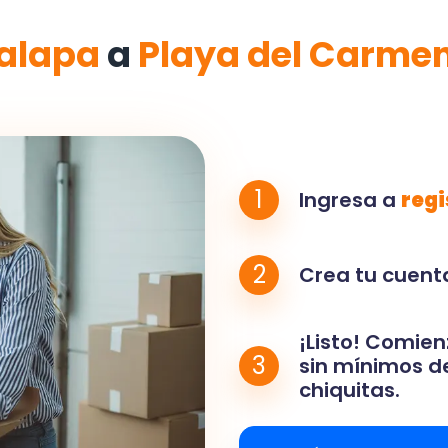
alapa
a
Playa del Carme
1
Ingresa a
regi
2
Crea tu cuenta
¡Listo! Comien
3
sin mínimos de
chiquitas.