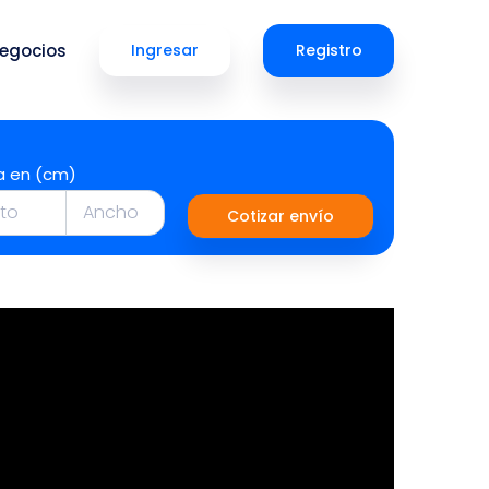
egocios
Ingresar
Registro
a en (cm)
Cotizar envío