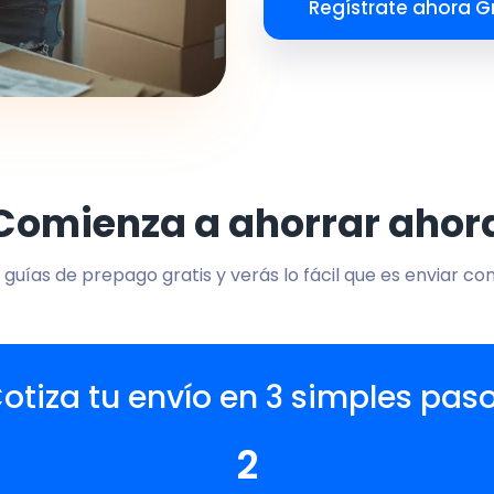
Regístrate ahora Gr
Comienza a ahorrar ahor
 guías de prepago gratis y verás lo fácil que es enviar co
otiza tu envío en 3 simples pas
2