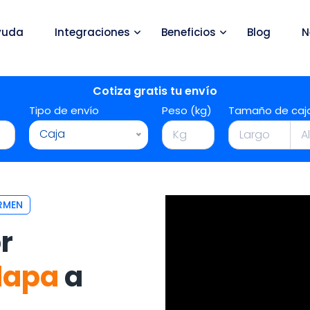
yuda
Integraciones
Beneficios
Blog
N
Cotiza gratis tu envío
Tipo de envío
Peso (kg)
Tamaño de caj
Caja
RMEN
r
lapa
a