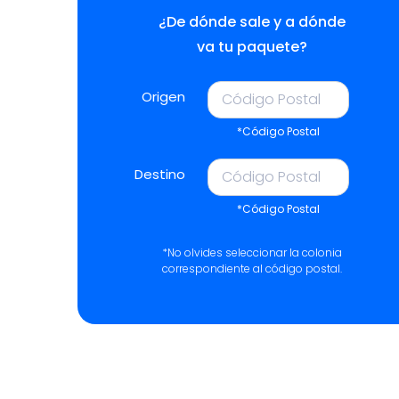
¿De dónde sale y a dónde
va tu paquete?
Origen
*Código Postal
Destino
*Código Postal
*No olvides seleccionar la colonia
correspondiente al código postal.