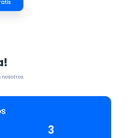
atis
a!
n nosotros.
os
3