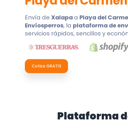
Playa del Carmen
Envía de
Xalapa
a
Playa del Carm
Envíosperros
, la
plataforma de env
servicios rápidos, sencillos y econó
Cotiza GRATIS
Plataforma d