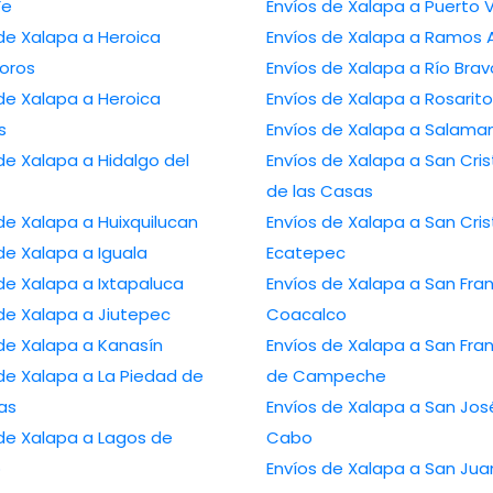
Fe
Envíos de Xalapa a P
Xalapa a Heroica
Envíos de Xalapa a R
oros
Envíos de Xalapa a Río Br
Xalapa a Heroica
Envíos de Xalapa a Rosarito
s
Envíos de Xalapa a Sa
lapa a Hidalgo del
Envíos de Xalapa a San Cristóbal
de las Casas
Envíos de Xalapa a Huixquilucan
Envíos de Xalapa a San Cristóbal
Envíos de Xalapa a Iguala
Ecatepec
Envíos de Xalapa a Ixtapaluca
Envíos de Xalapa a San Francisco
Envíos de Xalapa a Jiutepec
Coacalco
Envíos de Xalapa a Kanasín
Envíos de Xalapa a San Francisco
apa a La Piedad de
de Campeche
as
Envíos de Xalapa a San José del
alapa a Lagos de
Cabo
o
Envíos de Xalapa a San Juan