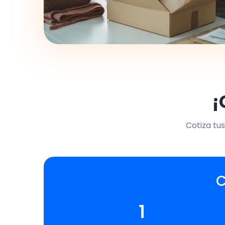
¡
Cotiza tus
C
1