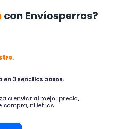
n
con Envíosperros?
stro
.
 en 3 sencillos pasos.
za a enviar al mejor precio,
 compra, ni letras