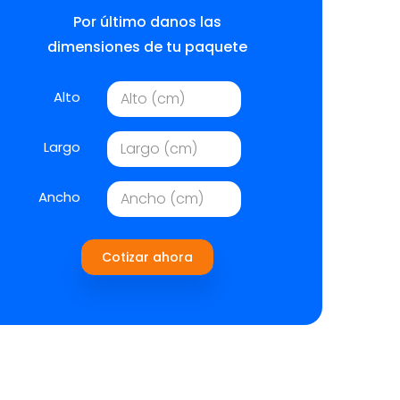
Por último danos las
dimensiones de tu paquete
Alto
Largo
Ancho
Cotizar ahora