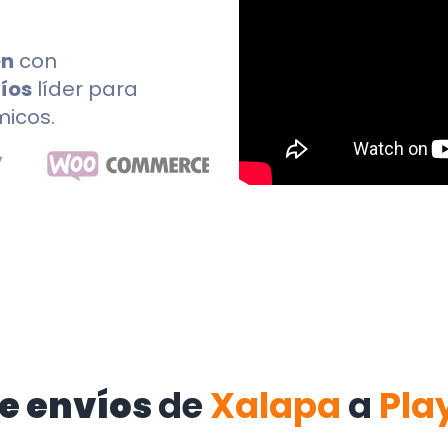
en
con
íos
líder para
micos.
e envíos
de
Xalapa
a
Pla