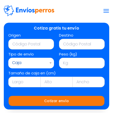
Cotiza gratis tu envío
Origen
Destino
Tipo de envío
Peso (kg)
Caja
Tamaño de caja en (cm)
Cotizar envío