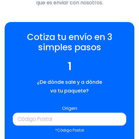
que es enviar con nosotros.
Cotiza tu envío en 3
simples pasos
1
¿De dónde sale y a dónde
va tu paquete?
Origen
*Código Postal