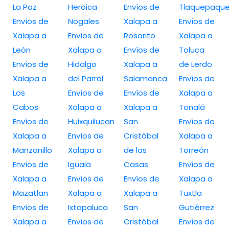
La Paz
Heroica
Envíos de
Tlaquepaqu
Envíos de
Nogales
Xalapa a
Envíos de
Xalapa a
Envíos de
Rosarito
Xalapa a
León
Xalapa a
Envíos de
Toluca
Envíos de
Hidalgo
Xalapa a
de Lerdo
Xalapa a
del Parral
Salamanca
Envíos de
Los
Envíos de
Envíos de
Xalapa a
Cabos
Xalapa a
Xalapa a
Tonalá
Envíos de
Huixquilucan
San
Envíos de
Xalapa a
Envíos de
Cristóbal
Xalapa a
Manzanillo
Xalapa a
de las
Torreón
Envíos de
Iguala
Casas
Envíos de
Xalapa a
Envíos de
Envíos de
Xalapa a
Mazatlan
Xalapa a
Xalapa a
Tuxtla
Envíos de
Ixtapaluca
San
Gutiérrez
Xalapa a
Envíos de
Cristóbal
Envíos de