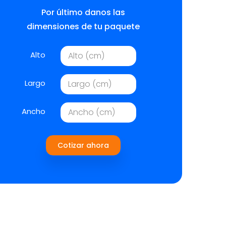
Por último danos las
dimensiones de tu paquete
Alto
Largo
Ancho
Cotizar ahora