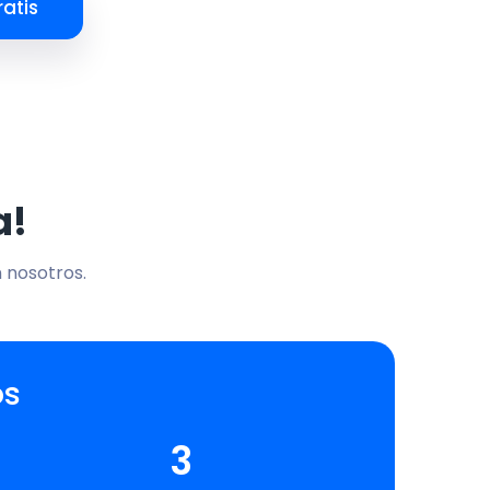
atis
a!
n nosotros.
os
3