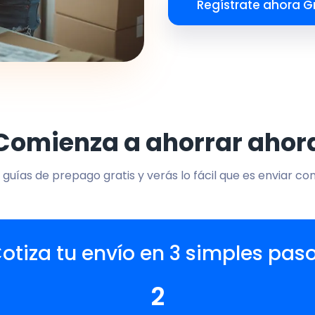
Regístrate ahora Gr
Comienza a ahorrar ahor
 guías de prepago gratis y verás lo fácil que es enviar co
otiza tu envío en 3 simples pas
2