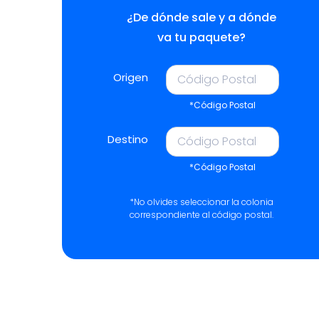
¿De dónde sale y a dónde
va tu paquete?
Origen
*Código Postal
Destino
*Código Postal
*No olvides seleccionar la colonia
correspondiente al código postal.