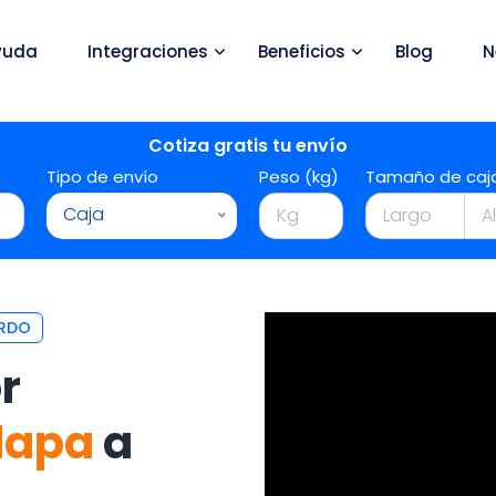
yuda
Integraciones
Beneficios
Blog
N
Cotiza gratis tu envío
Tipo de envío
Peso (kg)
Tamaño de caj
Caja
ERDO
r
lapa
a