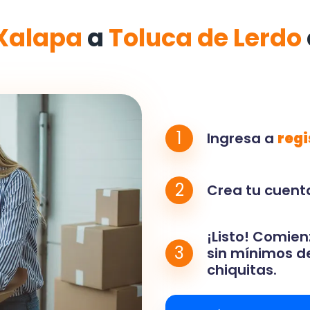
Xalapa
a
Toluca de Lerdo
1
Ingresa a
regi
2
Crea tu cuenta
¡Listo! Comien
3
sin mínimos de
chiquitas.