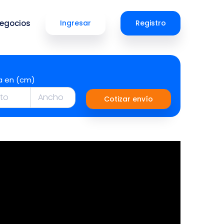
egocios
Ingresar
Registro
a en (cm)
Cotizar envío