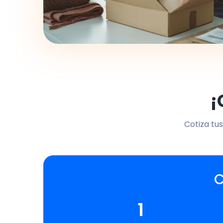
¡
Cotiza tus
C
1