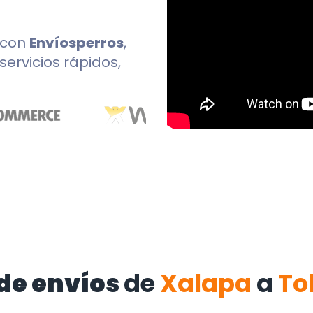
con
Envíosperros
,
servicios rápidos,
de envíos
de
Xalapa
a
To