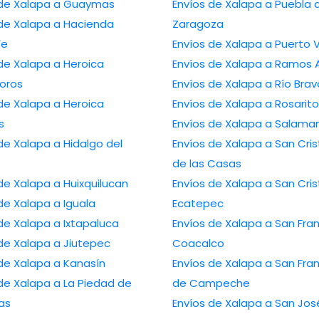
Envíos de Xalapa a Guaymas
Envíos de Xalapa a Puebla de
alapa a Hacienda
Zaragoza
Fe
Envíos de Xalapa a P
Xalapa a Heroica
Envíos de Xalapa a R
oros
Envíos de Xalapa a Río Br
Xalapa a Heroica
Envíos de Xalapa a Rosarito
s
Envíos de Xalapa a Sa
lapa a Hidalgo del
Envíos de Xalapa a San Cristóbal
de las Casas
Envíos de Xalapa a Huixquilucan
Envíos de Xalapa a San Cristóbal
Envíos de Xalapa a Iguala
Ecatepec
Envíos de Xalapa a Ixtapaluca
Envíos de Xalapa a San Francisco
Envíos de Xalapa a Jiutepec
Coacalco
Envíos de Xalapa a Kanasín
Envíos de Xalapa a San Francisco
apa a La Piedad de
de Campeche
as
Envíos de Xalapa a San José del