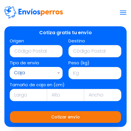
Cotiza gratis tu envío
Origen
Destino
Tipo de envío
Peso (kg)
Caja
Tamaño de caja en (cm)
Cotizar envío