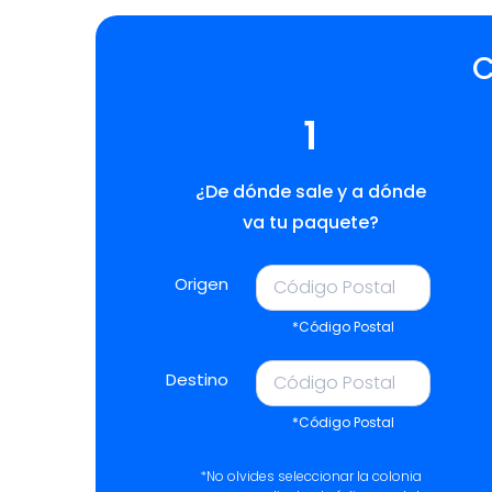
C
1
¿De dónde sale y a dónde
va tu paquete?
Origen
*Código Postal
Destino
*Código Postal
*No olvides seleccionar la colonia