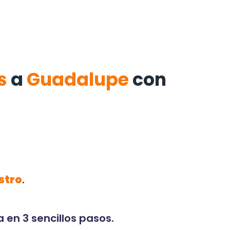
s
a
Guadalupe
con
stro
.
 en 3 sencillos pasos.