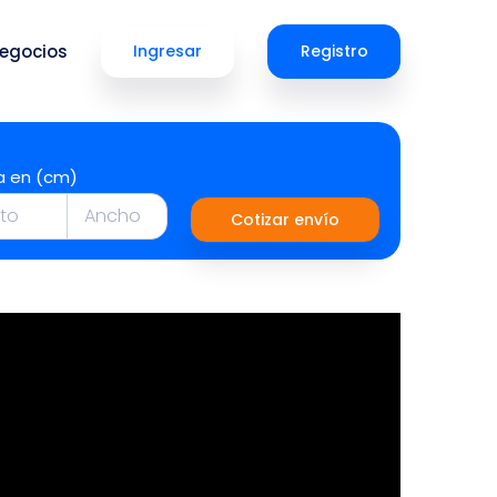
egocios
Ingresar
Registro
a en (cm)
Cotizar envío