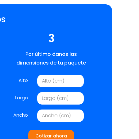
os
3
Por último danos las
dimensiones de tu paquete
Alto
Largo
Ancho
Cotizar ahora