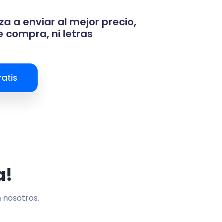
za a enviar al mejor precio,
 compra, ni letras
atis
a!
n nosotros.