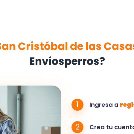
San Cristóbal de las Casa
Envíosperros?
1
Ingresa a
regi
2
Crea tu cuenta