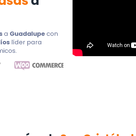
Casas
a
s
a
Guadalupe
con
íos
líder para
micos.