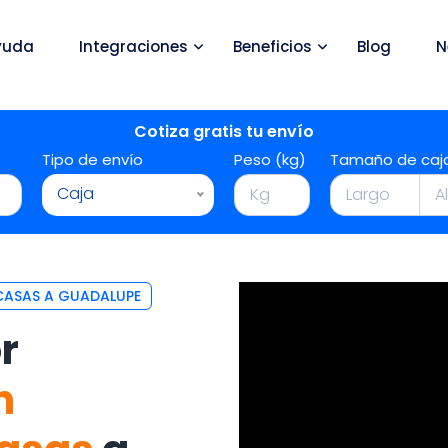
yuda
Integraciones
Beneficios
Blog
N
Cotiza gratis tu envío
Tipo de envío
Peso (kg)
Tamaño de caj
Caja
CASAS A GUADALUPE
r
n