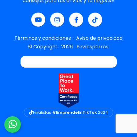
consejos para tus envíos y tu negocio!
Términos y condiciones
-
Aviso de privacidad
© Copyright
2026
Envíosperros.
Finalistas
#EmprendeEnTikTok
2024