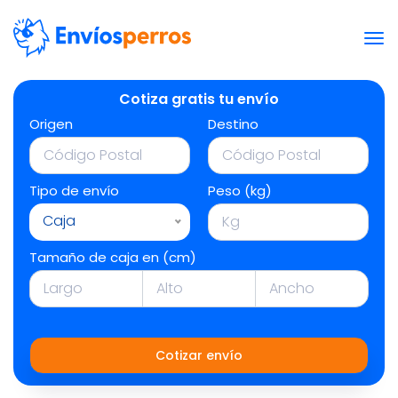
Cotiza gratis tu envío
Origen
Destino
Tipo de envío
Peso (kg)
Caja
Tamaño de caja en (cm)
Cotizar envío