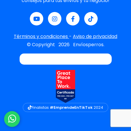
consejos para tus envíos y tu negocio!
Términos y condiciones
-
Aviso de privacidad
© Copyright
2026
Envíosperros.
Finalistas
#EmprendeEnTikTok
2024