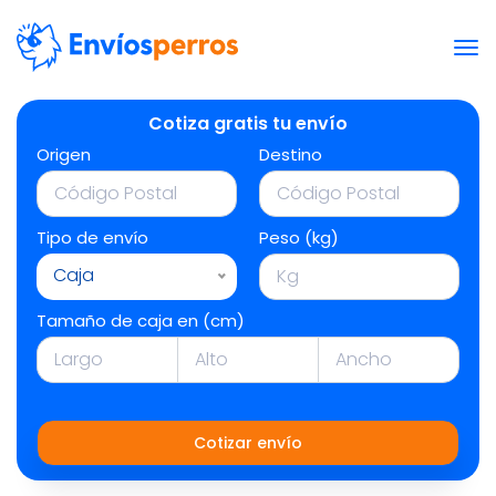
Cotiza gratis tu envío
Origen
Destino
Tipo de envío
Peso (kg)
Caja
Tamaño de caja en (cm)
Cotizar envío