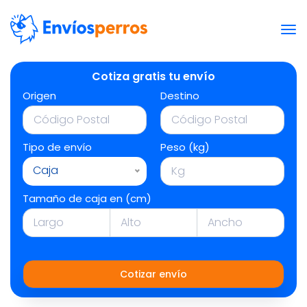
Cotiza gratis tu envío
Origen
Destino
Tipo de envío
Peso (kg)
Caja
Tamaño de caja en (cm)
Cotizar envío