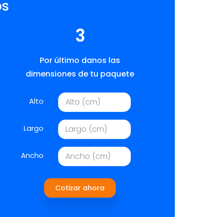
os
3
Por último danos las
dimensiones de tu paquete
Alto
Largo
Ancho
Cotizar ahora