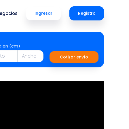
egocios
Ingresar
Registro
a en (cm)
Cotizar envío