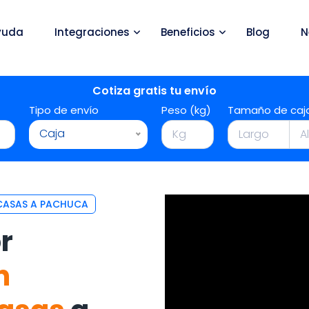
yuda
Integraciones
Beneficios
Blog
N
Cotiza gratis tu envío
Tipo de envío
Peso (kg)
Tamaño de caj
Caja
 CASAS A PACHUCA
r
n