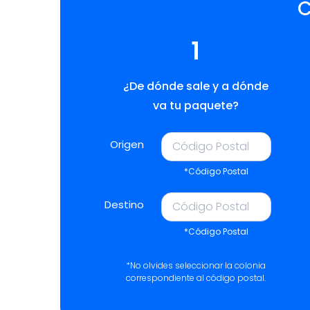
C
1
¿De dónde sale y a dónde
va tu paquete?
Origen
*Código Postal
Destino
*Código Postal
*No olvides seleccionar la colonia
correspondiente al código postal.