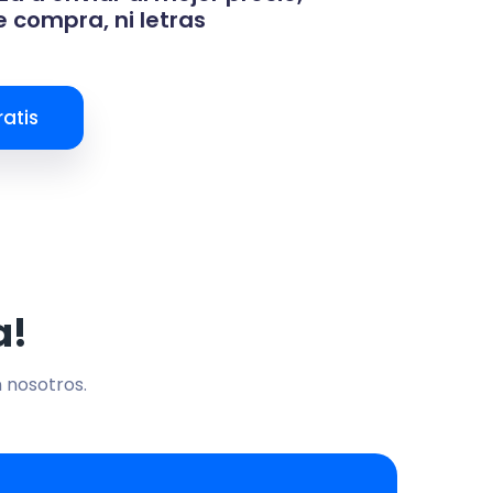
 compra, ni letras
atis
a!
n nosotros.