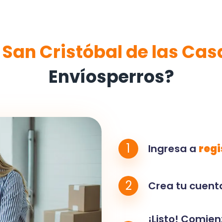
e
San Cristóbal de las Cas
Envíosperros?
1
Ingresa a
regi
2
Crea tu cuenta
¡Listo! Comien