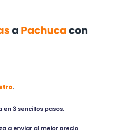
as
a
Pachuca
con
stro
.
 en 3 sencillos pasos.
za a enviar al mejor precio,