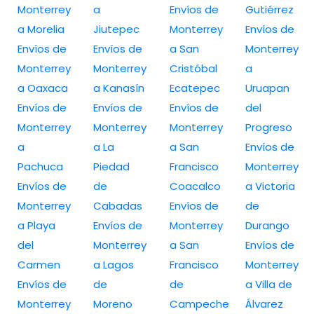
Monterrey
a
Envíos de
Gutiérrez
a Morelia
Jiutepec
Monterrey
Envíos de
Envíos de
Envíos de
a San
Monterrey
Monterrey
Monterrey
Cristóbal
a
a Oaxaca
a Kanasín
Ecatepec
Uruapan
Envíos de
Envíos de
Envíos de
del
Monterrey
Monterrey
Monterrey
Progreso
a
a La
a San
Envíos de
Pachuca
Piedad
Francisco
Monterrey
Envíos de
de
Coacalco
a Victoria
Monterrey
Cabadas
Envíos de
de
a Playa
Envíos de
Monterrey
Durango
del
Monterrey
a San
Envíos de
Carmen
a Lagos
Francisco
Monterrey
Envíos de
de
de
a Villa de
Monterrey
Moreno
Campeche
Álvarez