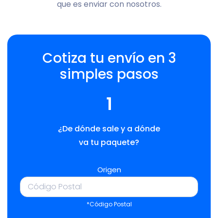
que es enviar con nosotros.
Cotiza tu envío en 3
simples pasos
1
¿De dónde sale y a dónde
va tu paquete?
Origen
*Código Postal