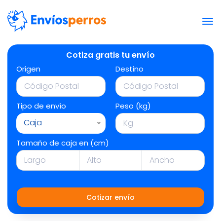
Cotiza gratis tu envío
Origen
Destino
Tipo de envío
Peso (kg)
Caja
Tamaño de caja en (cm)
Cotizar envío