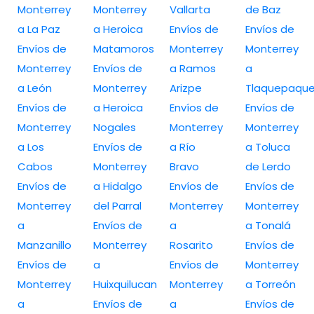
Monterrey
Monterrey
Vallarta
de Baz
a La Paz
a Heroica
Envíos de
Envíos de
Envíos de
Matamoros
Monterrey
Monterrey
Monterrey
Envíos de
a Ramos
a
a León
Monterrey
Arizpe
Tlaquepaqu
Envíos de
a Heroica
Envíos de
Envíos de
Monterrey
Nogales
Monterrey
Monterrey
a Los
Envíos de
a Río
a Toluca
Cabos
Monterrey
Bravo
de Lerdo
Envíos de
a Hidalgo
Envíos de
Envíos de
Monterrey
del Parral
Monterrey
Monterrey
a
Envíos de
a
a Tonalá
Manzanillo
Monterrey
Rosarito
Envíos de
Envíos de
a
Envíos de
Monterrey
Monterrey
Huixquilucan
Monterrey
a Torreón
a
Envíos de
a
Envíos de