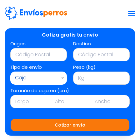
Cotiza gratis tu envío
Origen
Destino
Tipo de envío
Peso (kg)
Caja
Tamaño de caja en (cm)
Cotizar envío