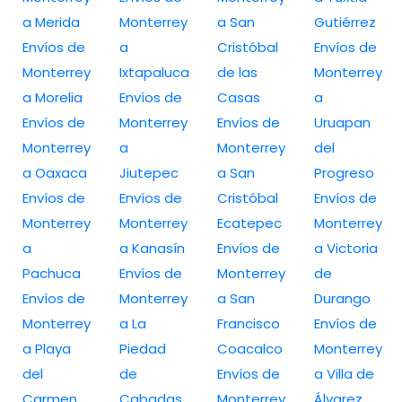
a Merida
Monterrey
a San
Gutiérrez
Envíos de
a
Cristóbal
Envíos de
Monterrey
Ixtapaluca
de las
Monterrey
a Morelia
Envíos de
Casas
a
Envíos de
Monterrey
Envíos de
Uruapan
Monterrey
a
Monterrey
del
a Oaxaca
Jiutepec
a San
Progreso
Envíos de
Envíos de
Cristóbal
Envíos de
Monterrey
Monterrey
Ecatepec
Monterrey
a
a Kanasín
Envíos de
a Victoria
Pachuca
Envíos de
Monterrey
de
Envíos de
Monterrey
a San
Durango
Monterrey
a La
Francisco
Envíos de
a Playa
Piedad
Coacalco
Monterrey
del
de
Envíos de
a Villa de
Carmen
Cabadas
Monterrey
Álvarez