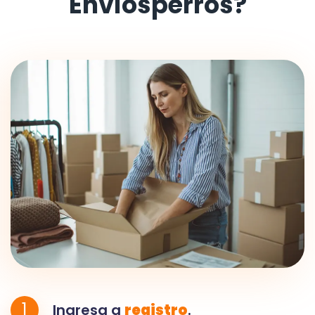
Envíosperros?
1
Ingresa a
registro
.