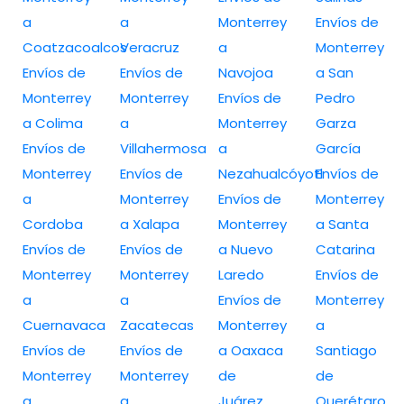
a
a
Monterrey
Envíos de
Coatzacoalcos
Veracruz
a
Monterrey
Envíos de
Envíos de
Navojoa
a San
Monterrey
Monterrey
Envíos de
Pedro
a Colima
a
Monterrey
Garza
Envíos de
Villahermosa
a
García
Monterrey
Envíos de
Nezahualcóyotl
Envíos de
a
Monterrey
Envíos de
Monterrey
Cordoba
a Xalapa
Monterrey
a Santa
Envíos de
Envíos de
a Nuevo
Catarina
Monterrey
Monterrey
Laredo
Envíos de
a
a
Envíos de
Monterrey
Cuernavaca
Zacatecas
Monterrey
a
Envíos de
Envíos de
a Oaxaca
Santiago
Monterrey
Monterrey
de
de
a
a
Juárez
Querétaro