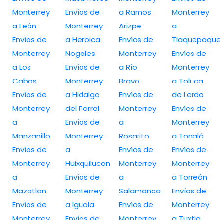
Monterrey
Envíos de
a Ramos
Monterrey
a León
Monterrey
Arizpe
a
Envíos de
a Heroica
Envíos de
Tlaquepaqu
Monterrey
Nogales
Monterrey
Envíos de
a Los
Envíos de
a Río
Monterrey
Cabos
Monterrey
Bravo
a Toluca
Envíos de
a Hidalgo
Envíos de
de Lerdo
Monterrey
del Parral
Monterrey
Envíos de
a
Envíos de
a
Monterrey
Manzanillo
Monterrey
Rosarito
a Tonalá
Envíos de
a
Envíos de
Envíos de
Monterrey
Huixquilucan
Monterrey
Monterrey
a
Envíos de
a
a Torreón
Mazatlan
Monterrey
Salamanca
Envíos de
Envíos de
a Iguala
Envíos de
Monterrey
Monterrey
Envíos de
Monterrey
a Tuxtla