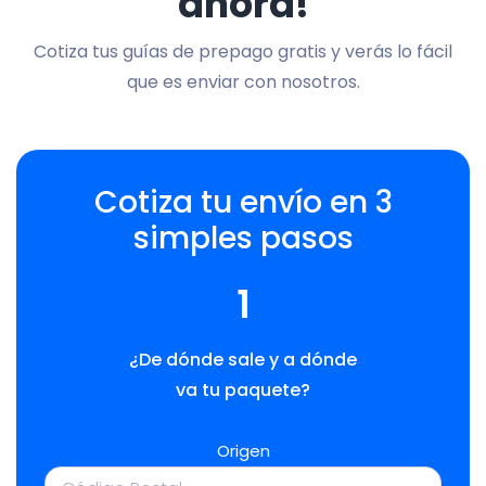
ahora!
Cotiza tus guías de prepago gratis y verás lo fácil
que es enviar con nosotros.
Cotiza tu envío en 3
simples pasos
1
¿De dónde sale y a dónde
va tu paquete?
Origen