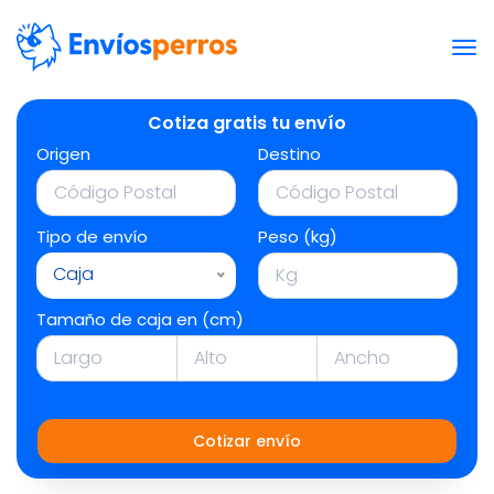
Cotiza gratis tu envío
Origen
Destino
Tipo de envío
Peso (kg)
Caja
Tamaño de caja en (cm)
Cotizar envío