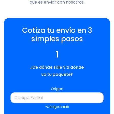
que es enviar con nosotros.
Cotiza tu envío en 3
simples pasos
1
¿De dónde sale y a dónde
va tu paquete?
Origen
*Código Postal