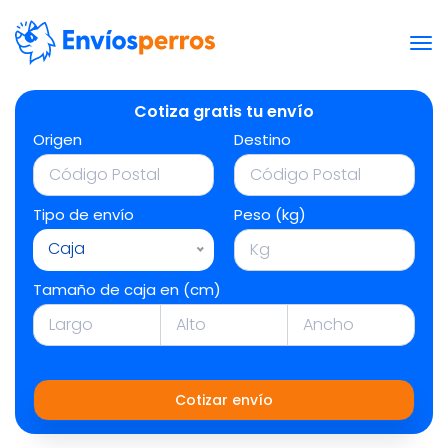
Cotiza gratis tu envío
Origen
Destino
Tipo de envío
Peso (kg)
Caja
Tamaño de caja en (cm)
Cotizar envío