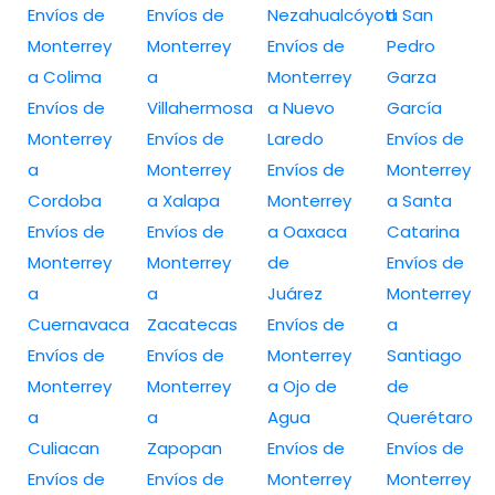
Envíos de
Envíos de
Nezahualcóyotl
a San
Monterrey
Monterrey
Envíos de
Pedro
a Colima
a
Monterrey
Garza
Envíos de
Villahermosa
a Nuevo
García
Monterrey
Envíos de
Laredo
Envíos de
a
Monterrey
Envíos de
Monterrey
Cordoba
a Xalapa
Monterrey
a Santa
Envíos de
Envíos de
a Oaxaca
Catarina
Monterrey
Monterrey
de
Envíos de
a
a
Juárez
Monterrey
Cuernavaca
Zacatecas
Envíos de
a
Envíos de
Envíos de
Monterrey
Santiago
Monterrey
Monterrey
a Ojo de
de
a
a
Agua
Querétaro
Culiacan
Zapopan
Envíos de
Envíos de
Envíos de
Envíos de
Monterrey
Monterrey