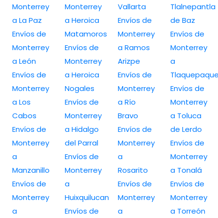
Monterrey
Monterrey
Vallarta
Tlalnepantla
a La Paz
a Heroica
Envíos de
de Baz
Envíos de
Matamoros
Monterrey
Envíos de
Monterrey
Envíos de
a Ramos
Monterrey
a León
Monterrey
Arizpe
a
Envíos de
a Heroica
Envíos de
Tlaquepaqu
Monterrey
Nogales
Monterrey
Envíos de
a Los
Envíos de
a Río
Monterrey
Cabos
Monterrey
Bravo
a Toluca
Envíos de
a Hidalgo
Envíos de
de Lerdo
Monterrey
del Parral
Monterrey
Envíos de
a
Envíos de
a
Monterrey
Manzanillo
Monterrey
Rosarito
a Tonalá
Envíos de
a
Envíos de
Envíos de
Monterrey
Huixquilucan
Monterrey
Monterrey
a
Envíos de
a
a Torreón