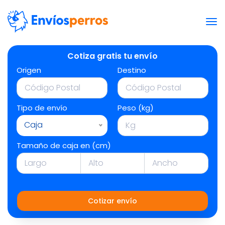
Cotiza gratis tu envío
Origen
Destino
Tipo de envío
Peso (kg)
Caja
Tamaño de caja en (cm)
Cotizar envío