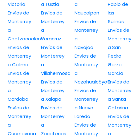
Victoria
a Tuxtla
a
Pablo de
Envíos de
Envíos de
Naucalpan
las
Monterrey
Monterrey
Envíos de
Salinas
a
a
Monterrey
Envíos de
Coatzacoalcos
Veracruz
a
Monterrey
Envíos de
Envíos de
Navojoa
a San
Monterrey
Monterrey
Envíos de
Pedro
a Colima
a
Monterrey
Garza
Envíos de
Villahermosa
a
García
Monterrey
Envíos de
Nezahualcóyotl
Envíos de
a
Monterrey
Envíos de
Monterrey
Cordoba
a Xalapa
Monterrey
a Santa
Envíos de
Envíos de
a Nuevo
Catarina
Monterrey
Monterrey
Laredo
Envíos de
a
a
Envíos de
Monterrey
Cuernavaca
Zacatecas
Monterrey
a