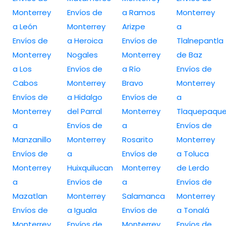
Monterrey
Envíos de
a Ramos
Monterrey
a León
Monterrey
Arizpe
a
Envíos de
a Heroica
Envíos de
Tlalnepantla
Monterrey
Nogales
Monterrey
de Baz
a Los
Envíos de
a Río
Envíos de
Cabos
Monterrey
Bravo
Monterrey
Envíos de
a Hidalgo
Envíos de
a
Monterrey
del Parral
Monterrey
Tlaquepaqu
a
Envíos de
a
Envíos de
Manzanillo
Monterrey
Rosarito
Monterrey
Envíos de
a
Envíos de
a Toluca
Monterrey
Huixquilucan
Monterrey
de Lerdo
a
Envíos de
a
Envíos de
Mazatlan
Monterrey
Salamanca
Monterrey
Envíos de
a Iguala
Envíos de
a Tonalá
Monterrey
Envíos de
Monterrey
Envíos de