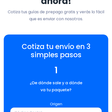
ahora!
Cotiza tus guías de prepago gratis y verás lo fácil
que es enviar con nosotros.
Cotiza tu envío en 3
simples pasos
1
¿De dónde sale y a dónde
va tu paquete?
Origen