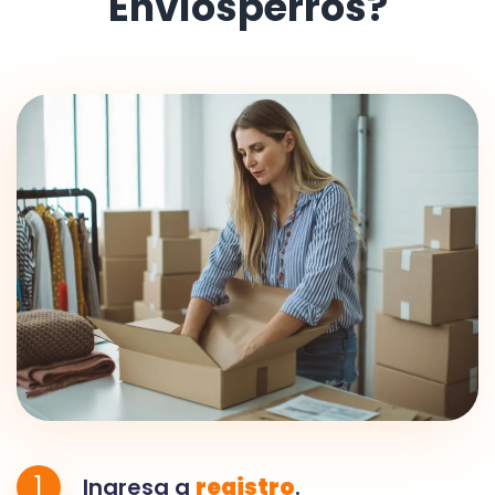
Envíosperros?
1
Ingresa a
registro
.