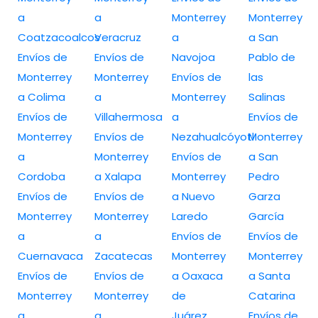
a
a
Monterrey
Monterrey
Coatzacoalcos
Veracruz
a
a San
Envíos de
Envíos de
Navojoa
Pablo de
Monterrey
Monterrey
Envíos de
las
a Colima
a
Monterrey
Salinas
Envíos de
Villahermosa
a
Envíos de
Monterrey
Envíos de
Nezahualcóyotl
Monterrey
a
Monterrey
Envíos de
a San
Cordoba
a Xalapa
Monterrey
Pedro
Envíos de
Envíos de
a Nuevo
Garza
Monterrey
Monterrey
Laredo
García
a
a
Envíos de
Envíos de
Cuernavaca
Zacatecas
Monterrey
Monterrey
Envíos de
Envíos de
a Oaxaca
a Santa
Monterrey
Monterrey
de
Catarina
a
a
Juárez
Envíos de