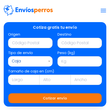
Cotiza gratis tu envío
Origen
Destino
Tipo de envío
Peso (kg)
Caja
Tamaño de caja en (cm)
Cotizar envío