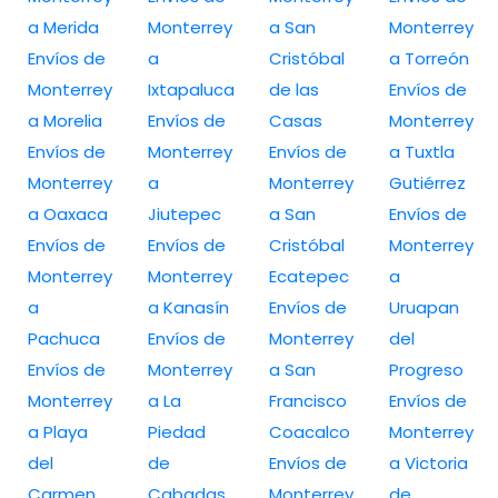
a Merida
Monterrey
a San
Monterrey
Envíos de
a
Cristóbal
a Torreón
Monterrey
Ixtapaluca
de las
Envíos de
a Morelia
Envíos de
Casas
Monterrey
Envíos de
Monterrey
Envíos de
a Tuxtla
Monterrey
a
Monterrey
Gutiérrez
a Oaxaca
Jiutepec
a San
Envíos de
Envíos de
Envíos de
Cristóbal
Monterrey
Monterrey
Monterrey
Ecatepec
a
a
a Kanasín
Envíos de
Uruapan
Pachuca
Envíos de
Monterrey
del
Envíos de
Monterrey
a San
Progreso
Monterrey
a La
Francisco
Envíos de
a Playa
Piedad
Coacalco
Monterrey
del
de
Envíos de
a Victoria
Carmen
Cabadas
Monterrey
de