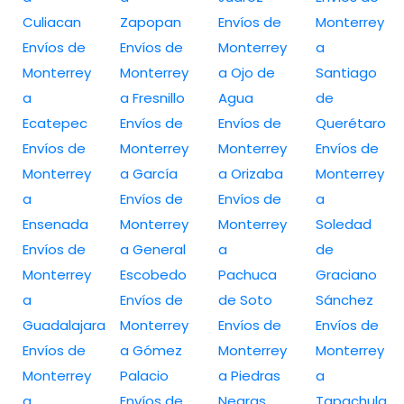
Culiacan
Zapopan
Envíos de
Monterrey
Envíos de
Envíos de
Monterrey
a
Monterrey
Monterrey
a Ojo de
Santiago
a
a Fresnillo
Agua
de
Ecatepec
Envíos de
Envíos de
Querétaro
Envíos de
Monterrey
Monterrey
Envíos de
Monterrey
a García
a Orizaba
Monterrey
a
Envíos de
Envíos de
a
Ensenada
Monterrey
Monterrey
Soledad
Envíos de
a General
a
de
Monterrey
Escobedo
Pachuca
Graciano
a
Envíos de
de Soto
Sánchez
Guadalajara
Monterrey
Envíos de
Envíos de
Envíos de
a Gómez
Monterrey
Monterrey
Monterrey
Palacio
a Piedras
a
a
Envíos de
Negras
Tapachula