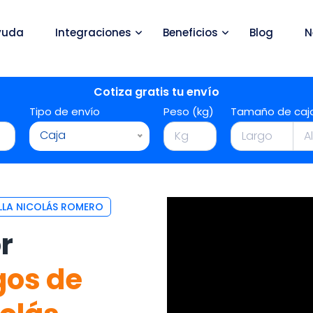
yuda
Integraciones
Beneficios
Blog
N
Cotiza gratis tu envío
Tipo de envío
Peso (kg)
Tamaño de caj
Caja
LLA NICOLÁS ROMERO
r
gos de