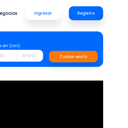
egocios
Ingresar
Registro
a en (cm)
Cotizar envío