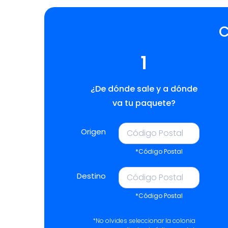
C
1
¿De dónde sale y a dónde
va tu paquete?
Origen
*Código Postal
Destino
*Código Postal
*No olvides seleccionar la colonia