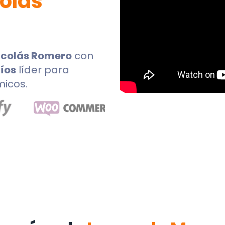
colás
Nicolás Romero
con
íos
líder para
micos.