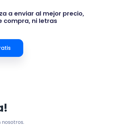
za a enviar al mejor precio,
 compra, ni letras
atis
a!
n nosotros.