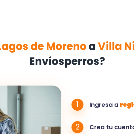
Lagos de Moreno
a
Villa 
Envíosperros?
1
Ingresa a
regi
2
Crea tu cuenta