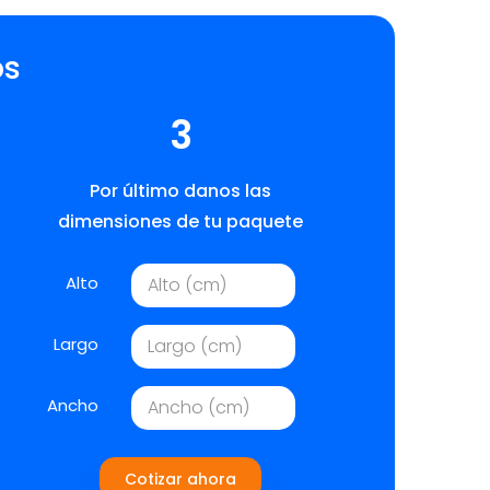
os
3
Por último danos las
dimensiones de tu paquete
Alto
Largo
Ancho
Cotizar ahora