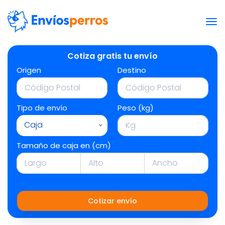
Cotiza gratis tu envío
Origen
Destino
Tipo de envío
Peso (kg)
Caja
Tamaño de caja en (cm)
Cotizar envío