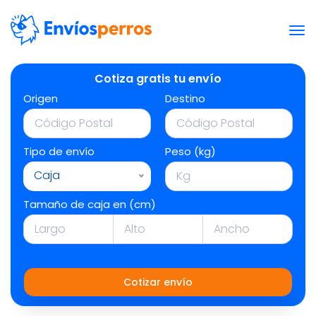
Cotiza gratis tu envío
Origen
Destino
Tipo de envío
Peso (kg)
Caja
Tamaño de caja en (cm)
Cotizar envío