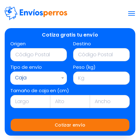
Cotiza gratis tu envío
Origen
Destino
Tipo de envío
Peso (kg)
Caja
Tamaño de caja en (cm)
Cotizar envío