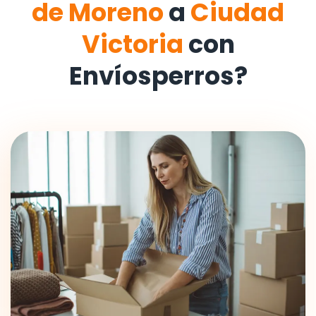
de Moreno
a
Ciudad
Victoria
con
Envíosperros?