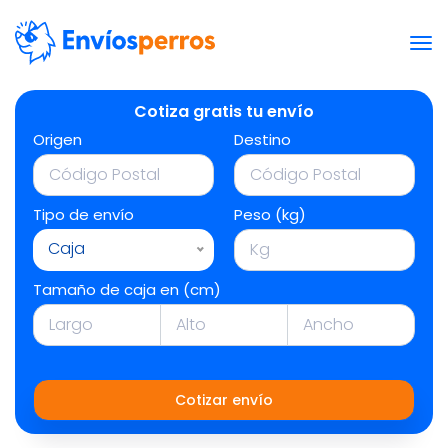
Cotiza gratis tu envío
Origen
Destino
Tipo de envío
Peso (kg)
Caja
Tamaño de caja en (cm)
Cotizar envío