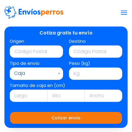
Cotiza gratis tu envío
Origen
Destino
Tipo de envío
Peso (kg)
Caja
Tamaño de caja en (cm)
Cotizar envío