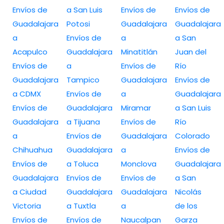
Envíos de
a San Luis
Envíos de
Envíos de
Guadalajara
Potosi
Guadalajara
Guadalajara
a
Envíos de
a
a San
Acapulco
Guadalajara
Minatitlán
Juan del
Envíos de
a
Envíos de
Río
Guadalajara
Tampico
Guadalajara
Envíos de
a CDMX
Envíos de
a
Guadalajara
Envíos de
Guadalajara
Miramar
a San Luis
Guadalajara
a Tijuana
Envíos de
Río
a
Envíos de
Guadalajara
Colorado
Chihuahua
Guadalajara
a
Envíos de
Envíos de
a Toluca
Monclova
Guadalajara
Guadalajara
Envíos de
Envíos de
a San
a Ciudad
Guadalajara
Guadalajara
Nicolás
Victoria
a Tuxtla
a
de los
Envíos de
Envíos de
Naucalpan
Garza