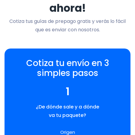
ahora!
Cotiza tus guías de prepago gratis y verás lo fácil
que es enviar con nosotros.
Cotiza tu envío en 3
simples pasos
1
¿De dónde sale y a dónde
va tu paquete?
Origen