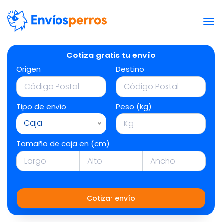
Cotiza gratis tu envío
Origen
Destino
Tipo de envío
Peso (kg)
Caja
Tamaño de caja en (cm)
Cotizar envío