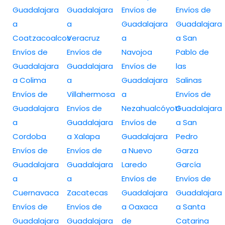
Guadalajara
Guadalajara
Envíos de
Envíos de
a
a
Guadalajara
Guadalajara
Coatzacoalcos
Veracruz
a
a San
Envíos de
Envíos de
Navojoa
Pablo de
Guadalajara
Guadalajara
Envíos de
las
a Colima
a
Guadalajara
Salinas
Envíos de
Villahermosa
a
Envíos de
Guadalajara
Envíos de
Nezahualcóyotl
Guadalajara
a
Guadalajara
Envíos de
a San
Cordoba
a Xalapa
Guadalajara
Pedro
Envíos de
Envíos de
a Nuevo
Garza
Guadalajara
Guadalajara
Laredo
García
a
a
Envíos de
Envíos de
Cuernavaca
Zacatecas
Guadalajara
Guadalajara
Envíos de
Envíos de
a Oaxaca
a Santa
Guadalajara
Guadalajara
de
Catarina