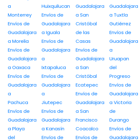
a
Huixquilucan
Guadalajara
Guadalajara
Monterrey
Envíos de
a San
a Tuxtla
Envíos de
Guadalajara
Cristóbal
Gutiérrez
Guadalajara
a Iguala
de las
Envíos de
a Morelia
Envíos de
Casas
Guadalajara
Envíos de
Guadalajara
Envíos de
a
Guadalajara
a
Guadalajara
Uruapan
a Oaxaca
Ixtapaluca
a San
del
Envíos de
Envíos de
Cristóbal
Progreso
Guadalajara
Guadalajara
Ecatepec
Envíos de
a
a
Envíos de
Guadalajara
Pachuca
Jiutepec
Guadalajara
a Victoria
Envíos de
Envíos de
a San
de
Guadalajara
Guadalajara
Francisco
Durango
a Playa
a Kanasín
Coacalco
Envíos de
del
Envíos de
Envíos de
Guadalajara