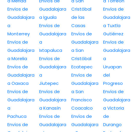
a Merida
Envíos de
a San
a Torreón
Envíos de
Guadalajara
Cristóbal
Envíos de
Guadalajara
a Iguala
de las
Guadalajara
a
Envíos de
Casas
a Tuxtla
Monterrey
Guadalajara
Envíos de
Gutiérrez
Envíos de
a
Guadalajara
Envíos de
Guadalajara
Ixtapaluca
a San
Guadalajara
a Morelia
Envíos de
Cristóbal
a
Envíos de
Guadalajara
Ecatepec
Uruapan
Guadalajara
a
Envíos de
del
a Oaxaca
Jiutepec
Guadalajara
Progreso
Envíos de
Envíos de
a San
Envíos de
Guadalajara
Guadalajara
Francisco
Guadalajara
a
a Kanasín
Coacalco
a Victoria
Pachuca
Envíos de
Envíos de
de
Envíos de
Guadalajara
Guadalajara
Durango