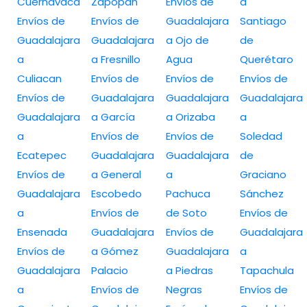
Cuernavaca
Zapopan
Envíos de
a
Envíos de
Envíos de
Guadalajara
Santiago
Guadalajara
Guadalajara
a Ojo de
de
a
a Fresnillo
Agua
Querétaro
Culiacan
Envíos de
Envíos de
Envíos de
Envíos de
Guadalajara
Guadalajara
Guadalajara
Guadalajara
a García
a Orizaba
a
a
Envíos de
Envíos de
Soledad
Ecatepec
Guadalajara
Guadalajara
de
Envíos de
a General
a
Graciano
Guadalajara
Escobedo
Pachuca
Sánchez
a
Envíos de
de Soto
Envíos de
Ensenada
Guadalajara
Envíos de
Guadalajara
Envíos de
a Gómez
Guadalajara
a
Guadalajara
Palacio
a Piedras
Tapachula
a
Envíos de
Negras
Envíos de