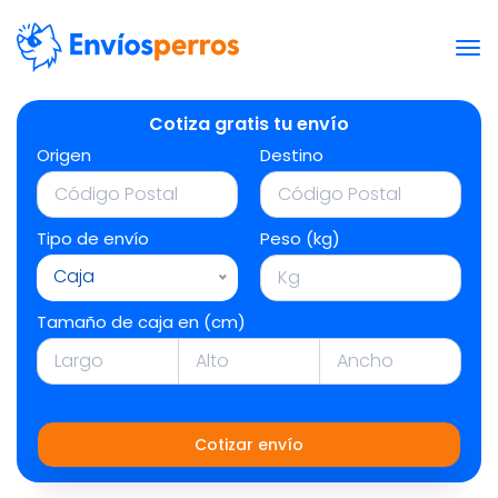
Cotiza gratis tu envío
Origen
Destino
Tipo de envío
Peso (kg)
Caja
Tamaño de caja en (cm)
Cotizar envío