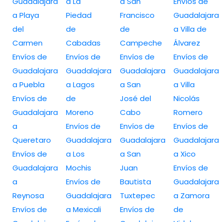
Guadalajara
a La
a San
Envíos de
a Playa
Piedad
Francisco
Guadalajara
del
de
de
a Villa de
Carmen
Cabadas
Campeche
Álvarez
Envíos de
Envíos de
Envíos de
Envíos de
Guadalajara
Guadalajara
Guadalajara
Guadalajara
a Puebla
a Lagos
a San
a Villa
Envíos de
de
José del
Nicolás
Guadalajara
Moreno
Cabo
Romero
a
Envíos de
Envíos de
Envíos de
Queretaro
Guadalajara
Guadalajara
Guadalajara
Envíos de
a Los
a San
a Xico
Guadalajara
Mochis
Juan
Envíos de
a
Envíos de
Bautista
Guadalajara
Reynosa
Guadalajara
Tuxtepec
a Zamora
Envíos de
a Mexicali
Envíos de
de