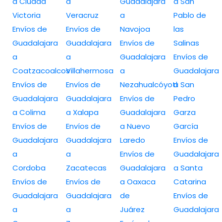
a Ciudad
a
Guadalajara
a San
Victoria
Veracruz
a
Pablo de
Envíos de
Envíos de
Navojoa
las
Guadalajara
Guadalajara
Envíos de
Salinas
a
a
Guadalajara
Envíos de
Coatzacoalcos
Villahermosa
a
Guadalajara
Envíos de
Envíos de
Nezahualcóyotl
a San
Guadalajara
Guadalajara
Envíos de
Pedro
a Colima
a Xalapa
Guadalajara
Garza
Envíos de
Envíos de
a Nuevo
García
Guadalajara
Guadalajara
Laredo
Envíos de
a
a
Envíos de
Guadalajara
Cordoba
Zacatecas
Guadalajara
a Santa
Envíos de
Envíos de
a Oaxaca
Catarina
Guadalajara
Guadalajara
de
Envíos de
a
a
Juárez
Guadalajara