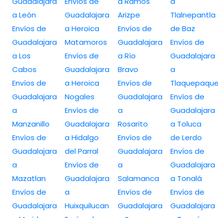
Guadalajara
Envíos de
a Ramos
a
a León
Guadalajara
Arizpe
Tlalnepantla
Envíos de
a Heroica
Envíos de
de Baz
Guadalajara
Matamoros
Guadalajara
Envíos de
a Los
Envíos de
a Río
Guadalajara
Cabos
Guadalajara
Bravo
a
Envíos de
a Heroica
Envíos de
Tlaquepaqu
Guadalajara
Nogales
Guadalajara
Envíos de
a
Envíos de
a
Guadalajara
Manzanillo
Guadalajara
Rosarito
a Toluca
Envíos de
a Hidalgo
Envíos de
de Lerdo
Guadalajara
del Parral
Guadalajara
Envíos de
a
Envíos de
a
Guadalajara
Mazatlan
Guadalajara
Salamanca
a Tonalá
Envíos de
a
Envíos de
Envíos de
Guadalajara
Huixquilucan
Guadalajara
Guadalajara