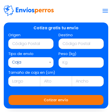
Cotiza gratis tu envío
Origen
Destino
Tipo de envío
Peso (kg)
Caja
Tamaño de caja en (cm)
Cotizar envío