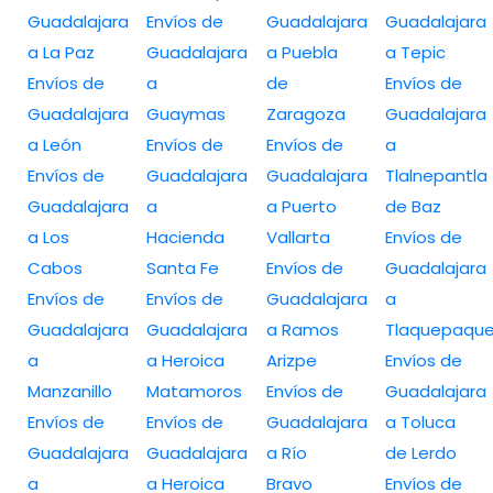
Guadalajara
Envíos de
Guadalajara
Guadalajara
a La Paz
Guadalajara
a Puebla
a Tepic
Envíos de
a
de
Envíos de
Guadalajara
Guaymas
Zaragoza
Guadalajara
a León
Envíos de
Envíos de
a
Envíos de
Guadalajara
Guadalajara
Tlalnepantla
Guadalajara
a
a Puerto
de Baz
a Los
Hacienda
Vallarta
Envíos de
Cabos
Santa Fe
Envíos de
Guadalajara
Envíos de
Envíos de
Guadalajara
a
Guadalajara
Guadalajara
a Ramos
Tlaquepaqu
a
a Heroica
Arizpe
Envíos de
Manzanillo
Matamoros
Envíos de
Guadalajara
Envíos de
Envíos de
Guadalajara
a Toluca
Guadalajara
Guadalajara
a Río
de Lerdo
a
a Heroica
Bravo
Envíos de