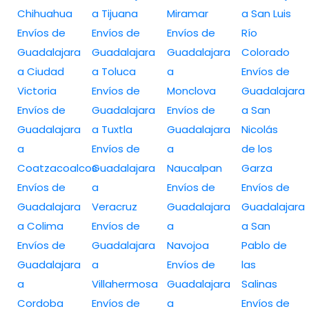
Chihuahua
a Tijuana
Miramar
a San Luis
Envíos de
Envíos de
Envíos de
Río
Guadalajara
Guadalajara
Guadalajara
Colorado
a Ciudad
a Toluca
a
Envíos de
Victoria
Envíos de
Monclova
Guadalajara
Envíos de
Guadalajara
Envíos de
a San
Guadalajara
a Tuxtla
Guadalajara
Nicolás
a
Envíos de
a
de los
Coatzacoalcos
Guadalajara
Naucalpan
Garza
Envíos de
a
Envíos de
Envíos de
Guadalajara
Veracruz
Guadalajara
Guadalajara
a Colima
Envíos de
a
a San
Envíos de
Guadalajara
Navojoa
Pablo de
Guadalajara
a
Envíos de
las
a
Villahermosa
Guadalajara
Salinas
Cordoba
Envíos de
a
Envíos de