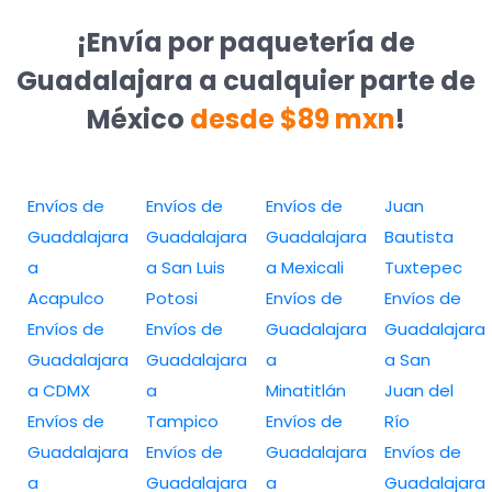
¡Envía por paquetería de
Guadalajara a cualquier parte de
México
desde $89 mxn
!
Envíos de
Envíos de
Envíos de
Juan
Guadalajara
Guadalajara
Guadalajara
Bautista
a
a San Luis
a Mexicali
Tuxtepec
Acapulco
Potosi
Envíos de
Envíos de
Envíos de
Envíos de
Guadalajara
Guadalajara
Guadalajara
Guadalajara
a
a San
a CDMX
a
Minatitlán
Juan del
Envíos de
Tampico
Envíos de
Río
Guadalajara
Envíos de
Guadalajara
Envíos de
a
Guadalajara
a
Guadalajara