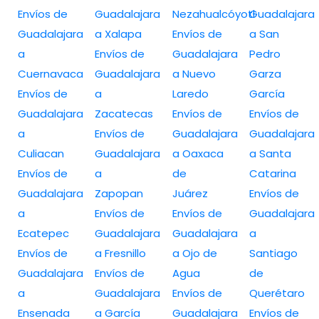
Envíos de
Guadalajara
Nezahualcóyotl
Guadalajara
Guadalajara
a Xalapa
Envíos de
a San
a
Envíos de
Guadalajara
Pedro
Cuernavaca
Guadalajara
a Nuevo
Garza
Envíos de
a
Laredo
García
Guadalajara
Zacatecas
Envíos de
Envíos de
a
Envíos de
Guadalajara
Guadalajara
Culiacan
Guadalajara
a Oaxaca
a Santa
Envíos de
a
de
Catarina
Guadalajara
Zapopan
Juárez
Envíos de
a
Envíos de
Envíos de
Guadalajara
Ecatepec
Guadalajara
Guadalajara
a
Envíos de
a Fresnillo
a Ojo de
Santiago
Guadalajara
Envíos de
Agua
de
a
Guadalajara
Envíos de
Querétaro
Ensenada
a García
Guadalajara
Envíos de