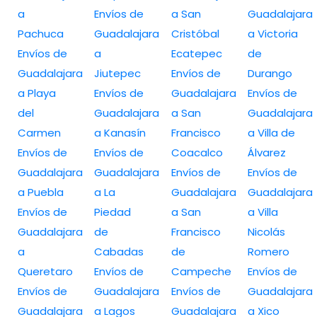
a
Envíos de
a San
Guadalajara
Pachuca
Guadalajara
Cristóbal
a Victoria
Envíos de
a
Ecatepec
de
Guadalajara
Jiutepec
Envíos de
Durango
a Playa
Envíos de
Guadalajara
Envíos de
del
Guadalajara
a San
Guadalajara
Carmen
a Kanasín
Francisco
a Villa de
Envíos de
Envíos de
Coacalco
Álvarez
Guadalajara
Guadalajara
Envíos de
Envíos de
a Puebla
a La
Guadalajara
Guadalajara
Envíos de
Piedad
a San
a Villa
Guadalajara
de
Francisco
Nicolás
a
Cabadas
de
Romero
Queretaro
Envíos de
Campeche
Envíos de
Envíos de
Guadalajara
Envíos de
Guadalajara
Guadalajara
a Lagos
Guadalajara
a Xico