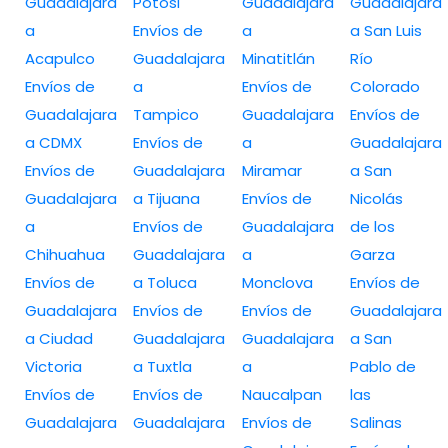
Guadalajara
Potosi
Guadalajara
Guadalajara
a
Envíos de
a
a San Luis
Acapulco
Guadalajara
Minatitlán
Río
Envíos de
a
Envíos de
Colorado
Guadalajara
Tampico
Guadalajara
Envíos de
a CDMX
Envíos de
a
Guadalajara
Envíos de
Guadalajara
Miramar
a San
Guadalajara
a Tijuana
Envíos de
Nicolás
a
Envíos de
Guadalajara
de los
Chihuahua
Guadalajara
a
Garza
Envíos de
a Toluca
Monclova
Envíos de
Guadalajara
Envíos de
Envíos de
Guadalajara
a Ciudad
Guadalajara
Guadalajara
a San
Victoria
a Tuxtla
a
Pablo de
Envíos de
Envíos de
Naucalpan
las
Guadalajara
Guadalajara
Envíos de
Salinas