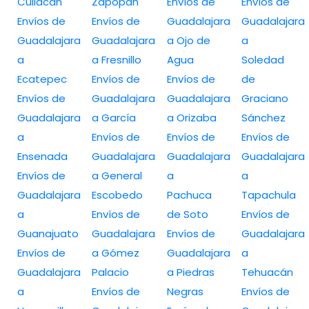
Culiacan
Zapopan
Envíos de
Envíos de
Envíos de
Envíos de
Guadalajara
Guadalajara
Guadalajara
Guadalajara
a Ojo de
a
a
a Fresnillo
Agua
Soledad
Ecatepec
Envíos de
Envíos de
de
Envíos de
Guadalajara
Guadalajara
Graciano
Guadalajara
a García
a Orizaba
Sánchez
a
Envíos de
Envíos de
Envíos de
Ensenada
Guadalajara
Guadalajara
Guadalajara
Envíos de
a General
a
a
Guadalajara
Escobedo
Pachuca
Tapachula
a
Envíos de
de Soto
Envíos de
Guanajuato
Guadalajara
Envíos de
Guadalajara
Envíos de
a Gómez
Guadalajara
a
Guadalajara
Palacio
a Piedras
Tehuacán
a
Envíos de
Negras
Envíos de