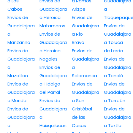
a Los
Envíos de
a Ramos
Guadalajara
Cabos
Guadalajara
Arizpe
a
Envíos de
a Heroica
Envíos de
Tlaquepaqu
Guadalajara
Matamoros
Guadalajara
Envíos de
a
Envíos de
a Río
Guadalajara
Manzanillo
Guadalajara
Bravo
a Toluca
Envíos de
a Heroica
Envíos de
de Lerdo
Guadalajara
Nogales
Guadalajara
Envíos de
a
Envíos de
a
Guadalajara
Mazatlan
Guadalajara
Salamanca
a Tonalá
Envíos de
a Hidalgo
Envíos de
Envíos de
Guadalajara
del Parral
Guadalajara
Guadalajara
a Merida
Envíos de
a San
a Torreón
Envíos de
Guadalajara
Cristóbal
Envíos de
Guadalajara
a
de las
Guadalajara
a
Huixquilucan
Casas
a Tuxtla