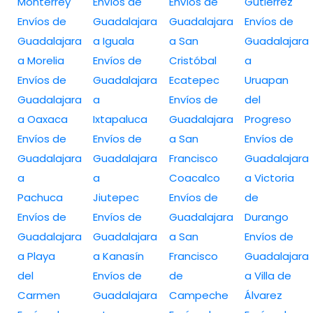
Monterrey
Envíos de
Envíos de
Gutiérrez
Envíos de
Guadalajara
Guadalajara
Envíos de
Guadalajara
a Iguala
a San
Guadalajara
a Morelia
Envíos de
Cristóbal
a
Envíos de
Guadalajara
Ecatepec
Uruapan
Guadalajara
a
Envíos de
del
a Oaxaca
Ixtapaluca
Guadalajara
Progreso
Envíos de
Envíos de
a San
Envíos de
Guadalajara
Guadalajara
Francisco
Guadalajara
a
a
Coacalco
a Victoria
Pachuca
Jiutepec
Envíos de
de
Envíos de
Envíos de
Guadalajara
Durango
Guadalajara
Guadalajara
a San
Envíos de
a Playa
a Kanasín
Francisco
Guadalajara
del
Envíos de
de
a Villa de
Carmen
Guadalajara
Campeche
Álvarez