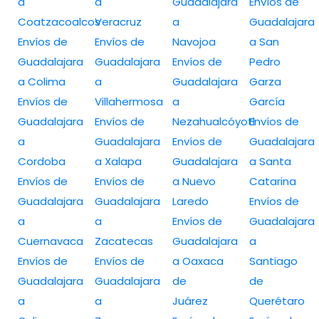
a
a
Guadalajara
Envíos de
Coatzacoalcos
Veracruz
a
Guadalajara
Envíos de
Envíos de
Navojoa
a San
Guadalajara
Guadalajara
Envíos de
Pedro
a Colima
a
Guadalajara
Garza
Envíos de
Villahermosa
a
García
Guadalajara
Envíos de
Nezahualcóyotl
Envíos de
a
Guadalajara
Envíos de
Guadalajara
Cordoba
a Xalapa
Guadalajara
a Santa
Envíos de
Envíos de
a Nuevo
Catarina
Guadalajara
Guadalajara
Laredo
Envíos de
a
a
Envíos de
Guadalajara
Cuernavaca
Zacatecas
Guadalajara
a
Envíos de
Envíos de
a Oaxaca
Santiago
Guadalajara
Guadalajara
de
de
a
a
Juárez
Querétaro