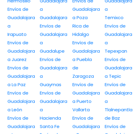
Hermosillo
Guadalajara
Envíos de
Guadalajara
Envíos de
a
Guadalajara
a
Guadalajara
Guadalajara
a Poza
Temixco
a
Envíos de
Rica de
Envíos de
Irapuato
Guadalajara
Hidalgo
Guadalajara
Envíos de
a
Envíos de
a
Guadalajara
Guadalupe
Guadalajara
Tepexpan
a Juarez
Envíos de
a Puebla
Envíos de
Envíos de
Guadalajara
de
Guadalajara
Guadalajara
a
Zaragoza
a Tepic
a La Paz
Guaymas
Envíos de
Envíos de
Envíos de
Envíos de
Guadalajara
Guadalajara
Guadalajara
Guadalajara
a Puerto
a
a León
a
Vallarta
Tlalnepantla
Envíos de
Hacienda
Envíos de
de Baz
Guadalajara
Santa Fe
Guadalajara
Envíos de