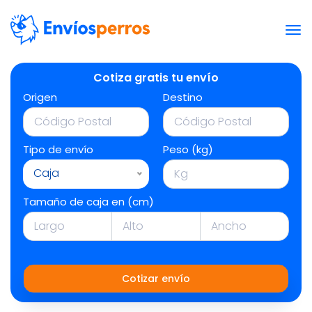
Cotiza gratis tu envío
Origen
Destino
Tipo de envío
Peso (kg)
Caja
Tamaño de caja en (cm)
Cotizar envío