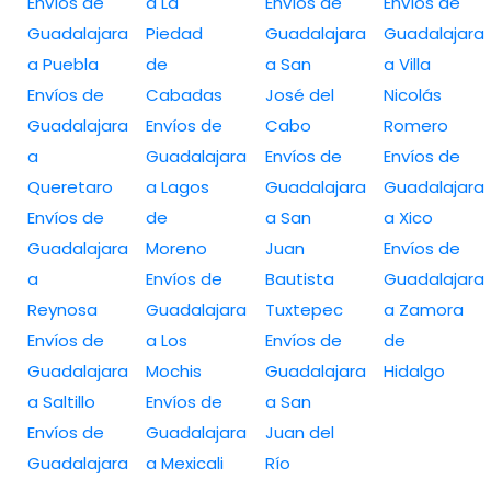
Envíos de
a La
Envíos de
Envíos de
Guadalajara
Piedad
Guadalajara
Guadalajara
a Puebla
de
a San
a Villa
Envíos de
Cabadas
José del
Nicolás
Guadalajara
Envíos de
Cabo
Romero
a
Guadalajara
Envíos de
Envíos de
Queretaro
a Lagos
Guadalajara
Guadalajara
Envíos de
de
a San
a Xico
Guadalajara
Moreno
Juan
Envíos de
a
Envíos de
Bautista
Guadalajara
Reynosa
Guadalajara
Tuxtepec
a Zamora
Envíos de
a Los
Envíos de
de
Guadalajara
Mochis
Guadalajara
Hidalgo
a Saltillo
Envíos de
a San
Envíos de
Guadalajara
Juan del
Guadalajara
a Mexicali
Río