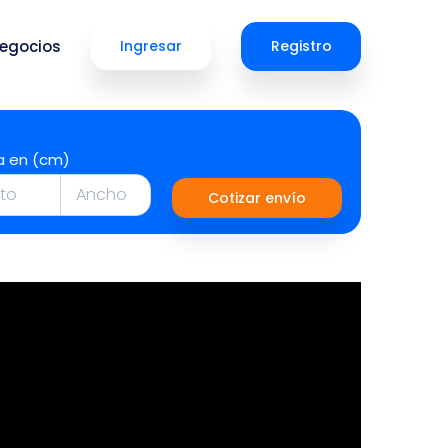
egocios
Ingresar
Registro
a en (cm)
Cotizar envío