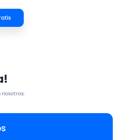
atis
a!
n nosotros.
os