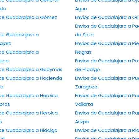
edo
Agua
 Guadalajara a Gómez
Envíos de Guada
Envíos de Guadalajara a Pachuca
de Guadalajara a
de Soto
ajara
Envíos de Guadalajara a Piedras
de Guadalajara a
Negras
lupe
Envíos de Guadalajara a Poza Rica
Envíos de Guadalajara a Guaymas
de Hidalgo
Guadalajara a Hacienda
Envíos de Guadalajara a Puebla de
Fe
Zaragoza
 Guadalajara a Heroica
Envíos de Guadalajara a Puerto
oros
Vallarta
 Guadalajara a Heroica
Envíos de Guadalajara a Ramos
s
Arizpe
 Guadalajara a Hidalgo
Envíos de Guad
ral
Envíos de Guada