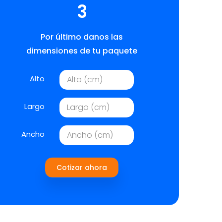
3
Por último danos las
dimensiones de tu paquete
Alto
Largo
Ancho
Cotizar ahora