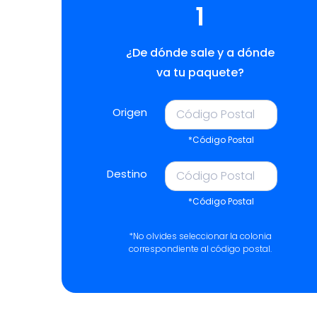
1
¿De dónde sale y a dónde
va tu paquete?
Origen
*Código Postal
Destino
*Código Postal
*No olvides seleccionar la colonia
correspondiente al código postal.