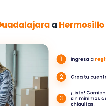
Guadalajara
a
Hermosillo
1
Ingresa a
regi
2
Crea tu cuenta
¡Listo! Comien
3
sin mínimos de
chiquitas.