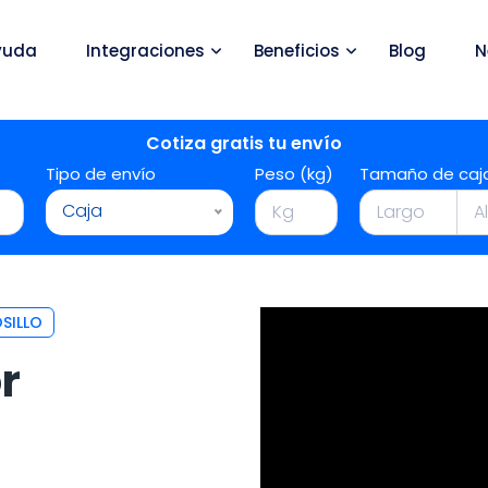
yuda
Integraciones
Beneficios
Blog
N
Cotiza gratis tu envío
Tipo de envío
Peso (kg)
Tamaño de caj
Caja
SILLO
r