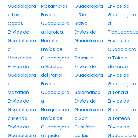
Guadalajara
Matamoros
Guadalajara
Envíos de
a Los
Envíos de
a Río
Guadalajara
Cabos
Guadalajara
Bravo
a
Envíos de
a Heroica
Envíos de
Tlaquepaqu
Guadalajara
Nogales
Guadalajara
Envíos de
a
Envíos de
a
Guadalajara
Manzanillo
Guadalajara
Rosarito
a Toluca
Envíos de
a Hidalgo
Envíos de
de Lerdo
Guadalajara
del Parral
Guadalajara
Envíos de
a
Envíos de
a
Guadalajara
Mazatlan
Guadalajara
Salamanca
a Tonalá
Envíos de
a
Envíos de
Envíos de
Guadalajara
Huixquilucan
Guadalajara
Guadalajara
a Merida
Envíos de
a San
a Torreón
Envíos de
Guadalajara
Cristóbal
Envíos de
Guadalajara
a Iguala
de las
Guadalajara