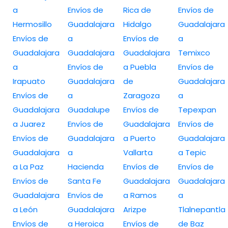
a
Envíos de
Rica de
Envíos de
Hermosillo
Guadalajara
Hidalgo
Guadalajara
Envíos de
a
Envíos de
a
Guadalajara
Guadalajara
Guadalajara
Temixco
a
Envíos de
a Puebla
Envíos de
Irapuato
Guadalajara
de
Guadalajara
Envíos de
a
Zaragoza
a
Guadalajara
Guadalupe
Envíos de
Tepexpan
a Juarez
Envíos de
Guadalajara
Envíos de
Envíos de
Guadalajara
a Puerto
Guadalajara
Guadalajara
a
Vallarta
a Tepic
a La Paz
Hacienda
Envíos de
Envíos de
Envíos de
Santa Fe
Guadalajara
Guadalajara
Guadalajara
Envíos de
a Ramos
a
a León
Guadalajara
Arizpe
Tlalnepantla
Envíos de
a Heroica
Envíos de
de Baz