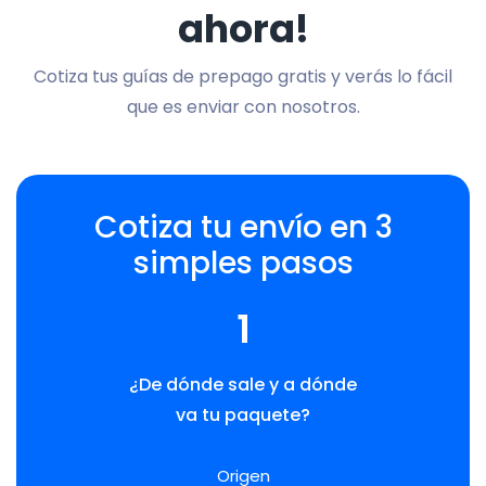
ahora!
Cotiza tus guías de prepago gratis y verás lo fácil
que es enviar con nosotros.
Cotiza tu envío en 3
simples pasos
1
¿De dónde sale y a dónde
va tu paquete?
Origen