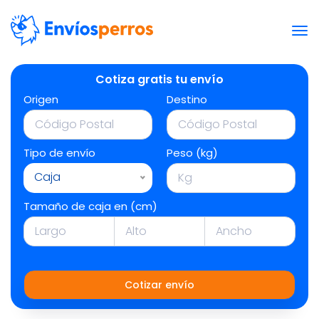
Cotiza gratis tu envío
Origen
Destino
Tipo de envío
Peso (kg)
Caja
Tamaño de caja en (cm)
Cotizar envío