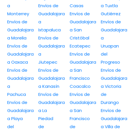
a
Envíos de
Casas
a Tuxtla
Monterrey
Guadalajara
Envíos de
Gutiérrez
Envíos de
a
Guadalajara
Envíos de
Guadalajara
Ixtapaluca
a San
Guadalajara
a Morelia
Envíos de
Cristóbal
a
Envíos de
Guadalajara
Ecatepec
Uruapan
Guadalajara
a
Envíos de
del
a Oaxaca
Jiutepec
Guadalajara
Progreso
Envíos de
Envíos de
a San
Envíos de
Guadalajara
Guadalajara
Francisco
Guadalajara
a
a Kanasín
Coacalco
a Victoria
Pachuca
Envíos de
Envíos de
de
Envíos de
Guadalajara
Guadalajara
Durango
Guadalajara
a La
a San
Envíos de
a Playa
Piedad
Francisco
Guadalajara
del
de
de
a Villa de