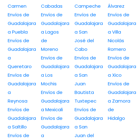
Carmen
Cabadas
Campeche
Álvarez
Envíos de
Envíos de
Envíos de
Envíos de
Guadalajara
Guadalajara
Guadalajara
Guadalajara
a Puebla
a Lagos
a San
a Villa
Envíos de
de
José del
Nicolás
Guadalajara
Moreno
Cabo
Romero
a
Envíos de
Envíos de
Envíos de
Queretaro
Guadalajara
Guadalajara
Guadalajara
Envíos de
a Los
a San
a Xico
Guadalajara
Mochis
Juan
Envíos de
a
Envíos de
Bautista
Guadalajara
Reynosa
Guadalajara
Tuxtepec
a Zamora
Envíos de
a Mexicali
Envíos de
de
Guadalajara
Envíos de
Guadalajara
Hidalgo
a Saltillo
Guadalajara
a San
Envíos de
a
Juan del