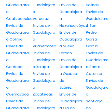
Guadalajara
Guadalajara
Envíos de
Salinas
a
a
Guadalajara
Envíos de
Coatzacoalcos
Veracruz
a
Guadalajara
Envíos de
Envíos de
Nezahualcóyotl
a San
Guadalajara
Guadalajara
Envíos de
Pedro
a Colima
a
Guadalajara
Garza
Envíos de
Villahermosa
a Nuevo
García
Guadalajara
Envíos de
Laredo
Envíos de
a
Guadalajara
Envíos de
Guadalajara
Cordoba
a Xalapa
Guadalajara
a Santa
Envíos de
Envíos de
a Oaxaca
Catarina
Guadalajara
Guadalajara
de
Envíos de
a
a
Juárez
Guadalajara
Cuernavaca
Zacatecas
Envíos de
a
Envíos de
Envíos de
Guadalajara
Santiago
Guadalajara
Guadalajara
a Ojo de
de