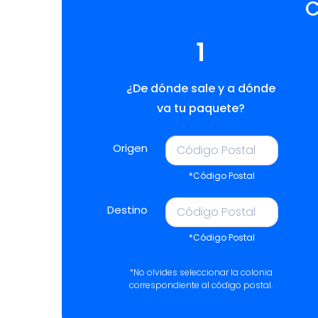
C
1
¿De dónde sale y a dónde
va tu paquete?
Origen
*Código Postal
Destino
*Código Postal
*No olvides seleccionar la colonia
correspondiente al código postal.