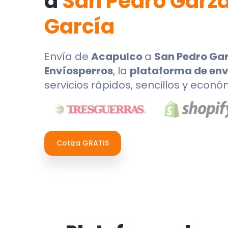
a
San Pedro Garz
García
Envía de
Acapulco
a
San Pedro Ga
Envíosperros
, la
plataforma de env
servicios rápidos, sencillos y econó
Cotiza GRATIS