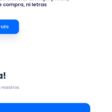
 compra, ni letras
atis
a!
n nosotros.