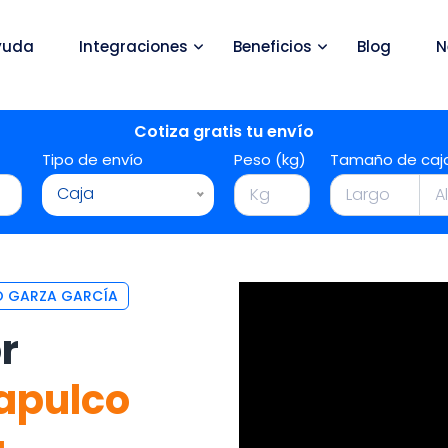
yuda
Integraciones
Beneficios
Blog
N
Cotiza gratis tu envío
Tipo de envío
Peso (kg)
Tamaño de caj
Caja
O GARZA GARCÍA
r
apulco