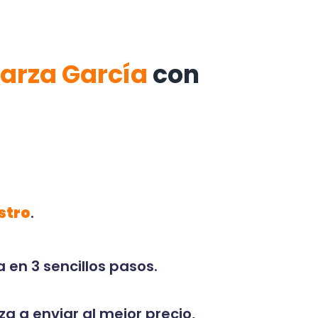
Garza García
con
stro
.
 en 3 sencillos pasos.
za a enviar al mejor precio,