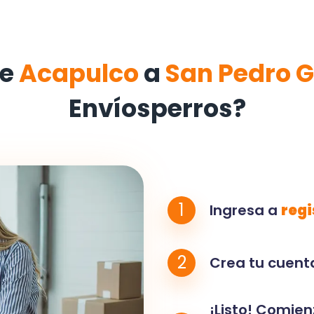
de
Acapulco
a
San Pedro 
Envíosperros?
1
Ingresa a
regi
2
Crea tu cuenta
¡Listo! Comien