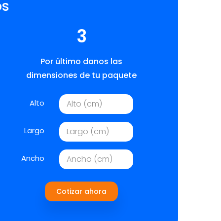
os
3
Por último danos las
dimensiones de tu paquete
Alto
Largo
Ancho
Cotizar ahora