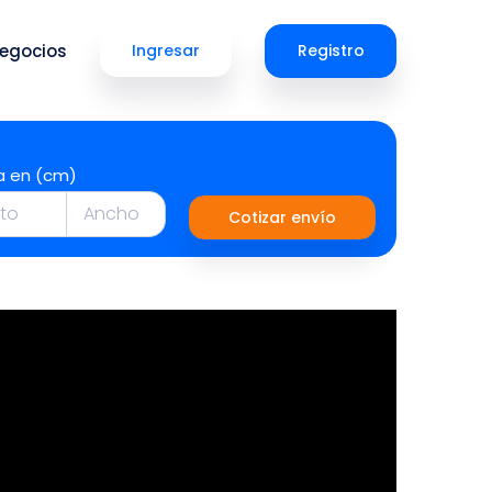
egocios
Ingresar
Registro
a en (cm)
Cotizar envío