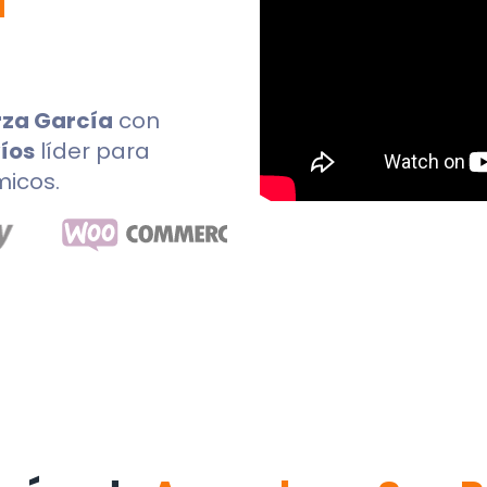
a
rza García
con
íos
líder para
micos.