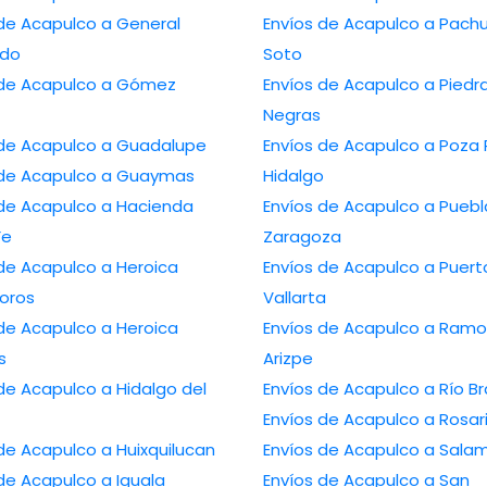
Acapulco a General
Envíos de Acapulco a Pachuca de
edo
Soto
 Acapulco a Gómez
Envíos de Acapulco a Piedras
Negras
Envíos de Acapulco a Guadalupe
Envíos de Acapulco a Poza Rica de
Envíos de Acapulco a Guaymas
Hidalgo
Acapulco a Hacienda
Envíos de Acapulco a Puebla de
Fe
Zaragoza
Acapulco a Heroica
Envíos de Acapulco a Puerto
oros
Vallarta
Acapulco a Heroica
Envíos de Acapulco a Ramos
s
Arizpe
capulco a Hidalgo del
Envíos de Acapulco a 
Envíos de Acapulco a R
Envíos de Acapulco a Huixquilucan
Envíos de Acapulc
Envíos de Acapulco a Iguala
Envíos de Acapulco a San