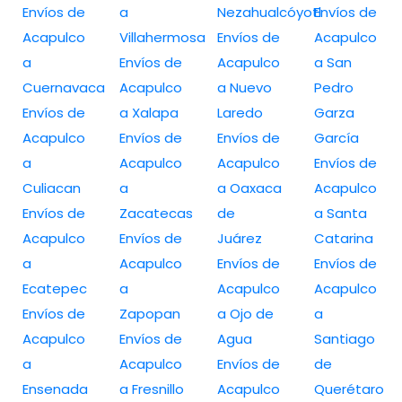
Envíos de
a
Nezahualcóyotl
Envíos de
Acapulco
Villahermosa
Envíos de
Acapulco
a
Envíos de
Acapulco
a San
Cuernavaca
Acapulco
a Nuevo
Pedro
Envíos de
a Xalapa
Laredo
Garza
Acapulco
Envíos de
Envíos de
García
a
Acapulco
Acapulco
Envíos de
Culiacan
a
a Oaxaca
Acapulco
Envíos de
Zacatecas
de
a Santa
Acapulco
Envíos de
Juárez
Catarina
a
Acapulco
Envíos de
Envíos de
Ecatepec
a
Acapulco
Acapulco
Envíos de
Zapopan
a Ojo de
a
Acapulco
Envíos de
Agua
Santiago
a
Acapulco
Envíos de
de
Ensenada
a Fresnillo
Acapulco
Querétaro