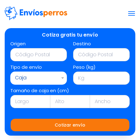
Cotiza gratis tu envío
Origen
Destino
Tipo de envío
Peso (kg)
Caja
Tamaño de caja en (cm)
Cotizar envío