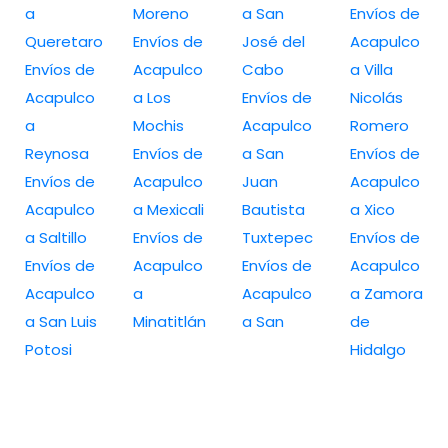
a
Moreno
a San
Envíos de
Queretaro
Envíos de
José del
Acapulco
Envíos de
Acapulco
Cabo
a Villa
Acapulco
a Los
Envíos de
Nicolás
a
Mochis
Acapulco
Romero
Reynosa
Envíos de
a San
Envíos de
Envíos de
Acapulco
Juan
Acapulco
Acapulco
a Mexicali
Bautista
a Xico
a Saltillo
Envíos de
Tuxtepec
Envíos de
Envíos de
Acapulco
Envíos de
Acapulco
Acapulco
a
Acapulco
a Zamora
a San Luis
Minatitlán
a San
de
Potosi
Hidalgo