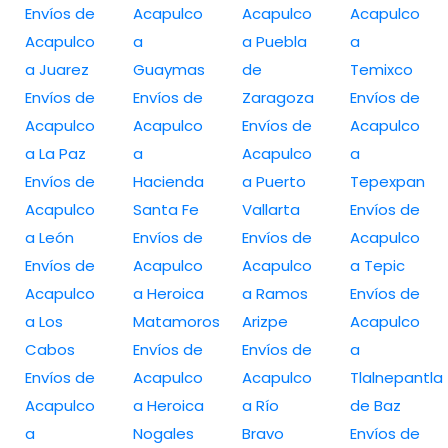
Envíos de
Acapulco
Acapulco
Acapulco
Acapulco
a
a Puebla
a
a Juarez
Guaymas
de
Temixco
Envíos de
Envíos de
Zaragoza
Envíos de
Acapulco
Acapulco
Envíos de
Acapulco
a La Paz
a
Acapulco
a
Envíos de
Hacienda
a Puerto
Tepexpan
Acapulco
Santa Fe
Vallarta
Envíos de
a León
Envíos de
Envíos de
Acapulco
Envíos de
Acapulco
Acapulco
a Tepic
Acapulco
a Heroica
a Ramos
Envíos de
a Los
Matamoros
Arizpe
Acapulco
Cabos
Envíos de
Envíos de
a
Envíos de
Acapulco
Acapulco
Tlalnepantla
Acapulco
a Heroica
a Río
de Baz
a
Nogales
Bravo
Envíos de