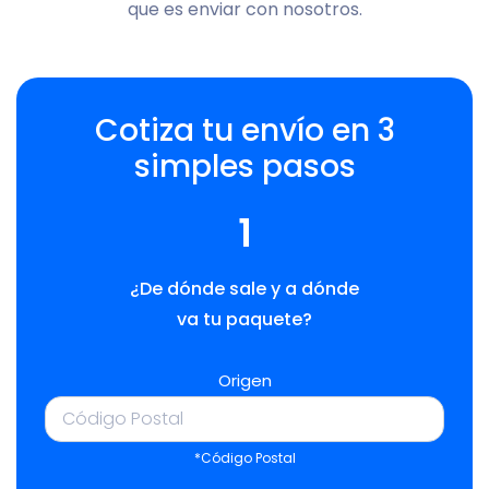
que es enviar con nosotros.
Cotiza tu envío en 3
simples pasos
1
¿De dónde sale y a dónde
va tu paquete?
Origen
*Código Postal