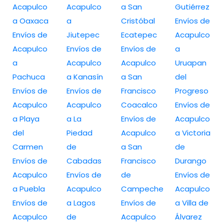
Acapulco
Acapulco
a San
Gutiérrez
a Oaxaca
a
Cristóbal
Envíos de
Envíos de
Jiutepec
Ecatepec
Acapulco
Acapulco
Envíos de
Envíos de
a
a
Acapulco
Acapulco
Uruapan
Pachuca
a Kanasín
a San
del
Envíos de
Envíos de
Francisco
Progreso
Acapulco
Acapulco
Coacalco
Envíos de
a Playa
a La
Envíos de
Acapulco
del
Piedad
Acapulco
a Victoria
Carmen
de
a San
de
Envíos de
Cabadas
Francisco
Durango
Acapulco
Envíos de
de
Envíos de
a Puebla
Acapulco
Campeche
Acapulco
Envíos de
a Lagos
Envíos de
a Villa de
Acapulco
de
Acapulco
Álvarez