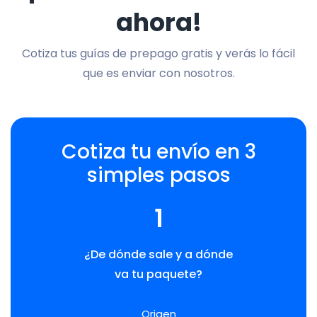
ahora!
Cotiza tus guías de prepago gratis y verás lo fácil
que es enviar con nosotros.
Cotiza tu envío en 3
simples pasos
1
¿De dónde sale y a dónde
va tu paquete?
Origen