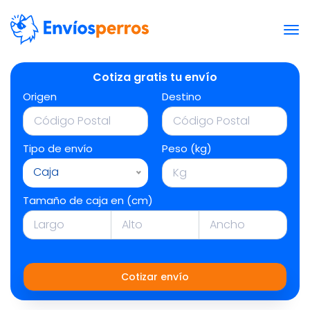
Cotiza gratis tu envío
Origen
Destino
Tipo de envío
Peso (kg)
Caja
Tamaño de caja en (cm)
Cotizar envío