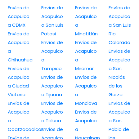
Envíos de
Envíos de
Envíos de
Envíos de
Acapulco
Acapulco
Acapulco
Acapulco
a CDMX
a San Luis
a
a San Luis
Envíos de
Potosi
Minatitlán
Río
Acapulco
Envíos de
Envíos de
Colorado
a
Acapulco
Acapulco
Envíos de
Chihuahua
a
a
Acapulco
Envíos de
Tampico
Miramar
a San
Acapulco
Envíos de
Envíos de
Nicolás
a Ciudad
Acapulco
Acapulco
de los
Victoria
a Tijuana
a
Garza
Envíos de
Envíos de
Monclova
Envíos de
Acapulco
Acapulco
Envíos de
Acapulco
a
a Toluca
Acapulco
a San
Coatzacoalcos
Envíos de
a
Pablo de
Envíos de
Acapulco
Naucalpan
las