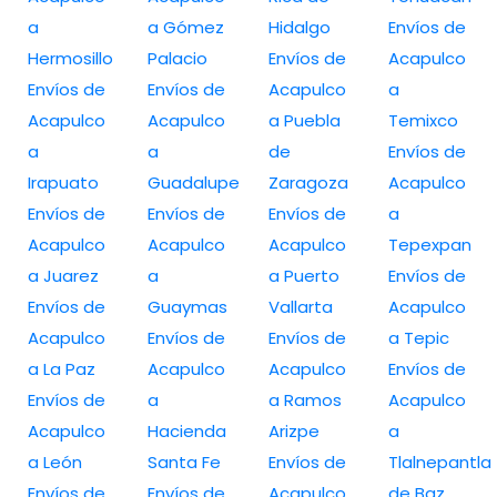
a
a Gómez
Hidalgo
Envíos de
Hermosillo
Palacio
Envíos de
Acapulco
Envíos de
Envíos de
Acapulco
a
Acapulco
Acapulco
a Puebla
Temixco
a
a
de
Envíos de
Irapuato
Guadalupe
Zaragoza
Acapulco
Envíos de
Envíos de
Envíos de
a
Acapulco
Acapulco
Acapulco
Tepexpan
a Juarez
a
a Puerto
Envíos de
Envíos de
Guaymas
Vallarta
Acapulco
Acapulco
Envíos de
Envíos de
a Tepic
a La Paz
Acapulco
Acapulco
Envíos de
Envíos de
a
a Ramos
Acapulco
Acapulco
Hacienda
Arizpe
a
a León
Santa Fe
Envíos de
Tlalnepantla
Envíos de
Envíos de
Acapulco
de Baz