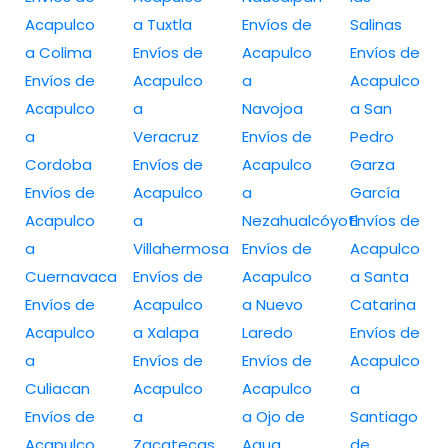
Acapulco
a Tuxtla
Envíos de
Salinas
a Colima
Envíos de
Acapulco
Envíos de
Envíos de
Acapulco
a
Acapulco
Acapulco
a
Navojoa
a San
a
Veracruz
Envíos de
Pedro
Cordoba
Envíos de
Acapulco
Garza
Envíos de
Acapulco
a
García
Acapulco
a
Nezahualcóyotl
Envíos de
a
Villahermosa
Envíos de
Acapulco
Cuernavaca
Envíos de
Acapulco
a Santa
Envíos de
Acapulco
a Nuevo
Catarina
Acapulco
a Xalapa
Laredo
Envíos de
a
Envíos de
Envíos de
Acapulco
Culiacan
Acapulco
Acapulco
a
Envíos de
a
a Ojo de
Santiago
Acapulco
Zacatecas
Agua
de