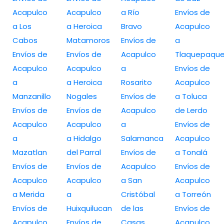
Acapulco
Acapulco
a Río
Envíos de
a Los
a Heroica
Bravo
Acapulco
Cabos
Matamoros
Envíos de
a
Envíos de
Envíos de
Acapulco
Tlaquepaqu
Acapulco
Acapulco
a
Envíos de
a
a Heroica
Rosarito
Acapulco
Manzanillo
Nogales
Envíos de
a Toluca
Envíos de
Envíos de
Acapulco
de Lerdo
Acapulco
Acapulco
a
Envíos de
a
a Hidalgo
Salamanca
Acapulco
Mazatlan
del Parral
Envíos de
a Tonalá
Envíos de
Envíos de
Acapulco
Envíos de
Acapulco
Acapulco
a San
Acapulco
a Merida
a
Cristóbal
a Torreón
Envíos de
Huixquilucan
de las
Envíos de
Acapulco
Envíos de
Casas
Acapulco