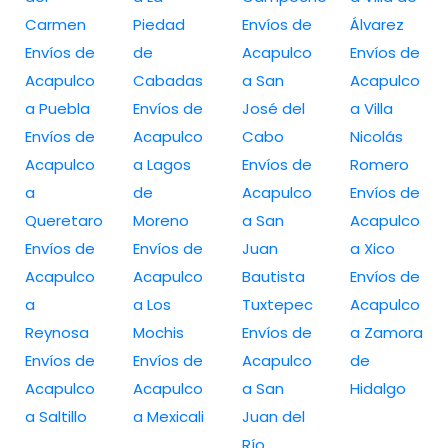
Carmen
Piedad
Envíos de
Álvarez
Envíos de
de
Acapulco
Envíos de
Acapulco
Cabadas
a San
Acapulco
a Puebla
Envíos de
José del
a Villa
Envíos de
Acapulco
Cabo
Nicolás
Acapulco
a Lagos
Envíos de
Romero
a
de
Acapulco
Envíos de
Queretaro
Moreno
a San
Acapulco
Envíos de
Envíos de
Juan
a Xico
Acapulco
Acapulco
Bautista
Envíos de
a
a Los
Tuxtepec
Acapulco
Reynosa
Mochis
Envíos de
a Zamora
Envíos de
Envíos de
Acapulco
de
Acapulco
Acapulco
a San
Hidalgo
a Saltillo
a Mexicali
Juan del
Río