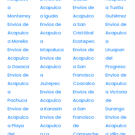
a
Acapulco
Envíos de
a Tuxtla
Monterrey
a Iguala
Acapulco
Gutiérrez
Envíos de
Envíos de
a San
Envíos de
Acapulco
Acapulco
Cristóbal
Acapulco
a Morelia
a
Ecatepec
a
Envíos de
Ixtapaluca
Envíos de
Uruapan
Acapulco
Envíos de
Acapulco
del
a Oaxaca
Acapulco
a San
Progreso
Envíos de
a
Francisco
Envíos de
Acapulco
Jiutepec
Coacalco
Acapulco
a
Envíos de
Envíos de
a Victoria
Pachuca
Acapulco
Acapulco
de
Envíos de
a Kanasín
a San
Durango
Acapulco
Envíos de
Francisco
Envíos de
a Playa
Acapulco
de
Acapulco
del
a La
Campeche
a Villa de