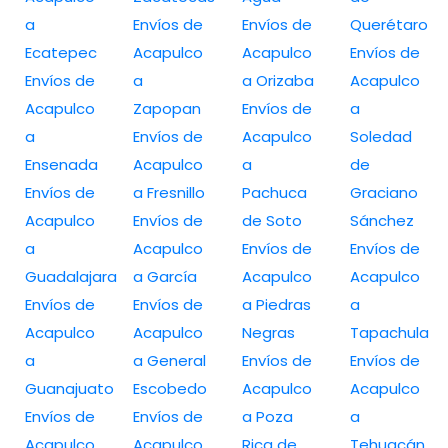
a
Envíos de
Envíos de
Querétaro
Ecatepec
Acapulco
Acapulco
Envíos de
Envíos de
a
a Orizaba
Acapulco
Acapulco
Zapopan
Envíos de
a
a
Envíos de
Acapulco
Soledad
Ensenada
Acapulco
a
de
Envíos de
a Fresnillo
Pachuca
Graciano
Acapulco
Envíos de
de Soto
Sánchez
a
Acapulco
Envíos de
Envíos de
Guadalajara
a García
Acapulco
Acapulco
Envíos de
Envíos de
a Piedras
a
Acapulco
Acapulco
Negras
Tapachula
a
a General
Envíos de
Envíos de
Guanajuato
Escobedo
Acapulco
Acapulco
Envíos de
Envíos de
a Poza
a
Acapulco
Acapulco
Rica de
Tehuacán