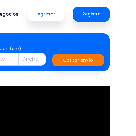
egocios
Ingresar
Registro
a en (cm)
Cotizar envío