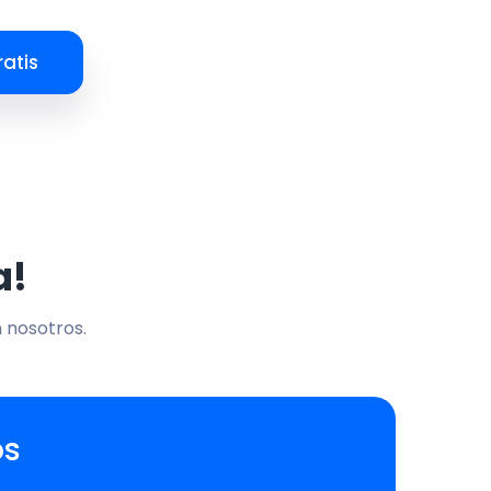
atis
a!
n nosotros.
os