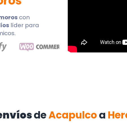
oros
amoros
con
íos
líder para
micos.
envíos
de
Acapulco
a
Her