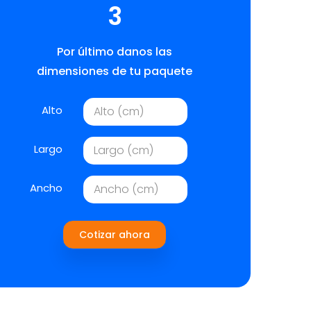
3
Por último danos las
dimensiones de tu paquete
Alto
Largo
Ancho
Cotizar ahora