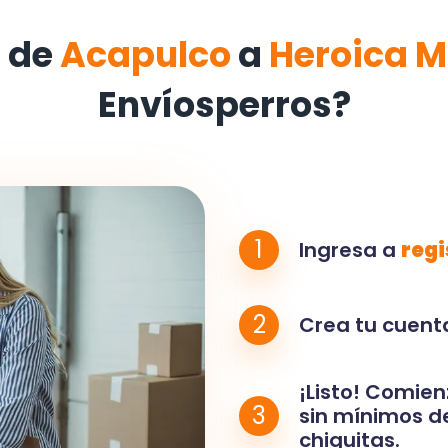
 de
Acapulco
a
Heroica 
Envíosperros?
1
Ingresa a
regi
2
Crea tu cuenta
¡Listo! Comien
3
sin mínimos de
chiquitas.