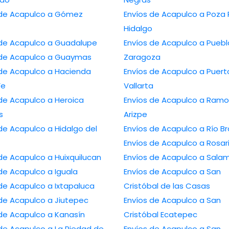
 Acapulco a Gómez
Envíos de Acapulco a Poza Rica de
Hidalgo
Envíos de Acapulco a Guadalupe
Envíos de Acapulco a Puebla de
Envíos de Acapulco a Guaymas
Zaragoza
Acapulco a Hacienda
Envíos de Acapulco a Puerto
Fe
Vallarta
Acapulco a Heroica
Envíos de Acapulco a Ramos
s
Arizpe
capulco a Hidalgo del
Envíos de Acapulco a 
Envíos de Acapulco a R
Envíos de Acapulco a Huixquilucan
Envíos de Acapulc
Envíos de Acapulco a Iguala
Envíos de Acapulco a San
Envíos de Acapulco a Ixtapaluca
Cristóbal de las Casas
Envíos de Acapulco a Jiutepec
Envíos de Acapulco a San
Envíos de Acapulco a Kanasín
Cristóbal Ecatepec
apulco a La Piedad de
Envíos de Acapulco a San