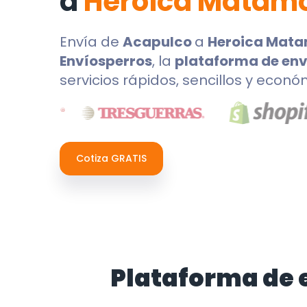
a
Heroica Matam
Envía de
Acapulco
a
Heroica Mat
Envíosperros
, la
plataforma de env
servicios rápidos, sencillos y econó
Cotiza GRATIS
Plataforma de 