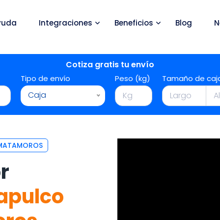
yuda
Integraciones
Beneficios
Blog
N
Cotiza gratis tu envío
Tipo de envío
Peso (kg)
Tamaño de caj
Caja
 MATAMOROS
r
apulco