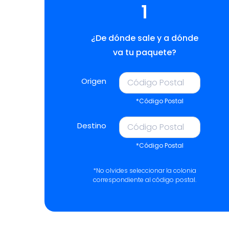
1
¿De dónde sale y a dónde
va tu paquete?
Origen
*Código Postal
Destino
*Código Postal
*No olvides seleccionar la colonia
correspondiente al código postal.