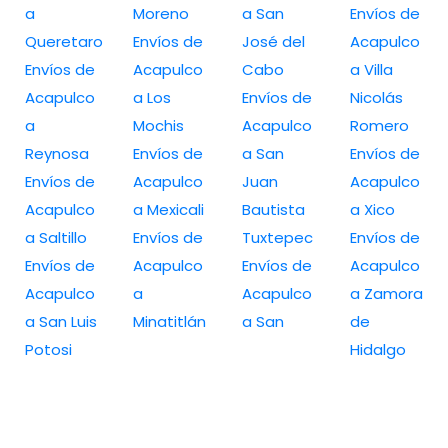
a
Moreno
a San
Envíos de
Queretaro
Envíos de
José del
Acapulco
Envíos de
Acapulco
Cabo
a Villa
Acapulco
a Los
Envíos de
Nicolás
a
Mochis
Acapulco
Romero
Reynosa
Envíos de
a San
Envíos de
Envíos de
Acapulco
Juan
Acapulco
Acapulco
a Mexicali
Bautista
a Xico
a Saltillo
Envíos de
Tuxtepec
Envíos de
Envíos de
Acapulco
Envíos de
Acapulco
Acapulco
a
Acapulco
a Zamora
a San Luis
Minatitlán
a San
de
Potosi
Hidalgo