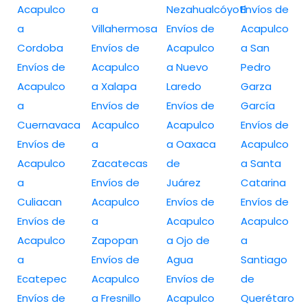
Acapulco
a
Nezahualcóyotl
Envíos de
a
Villahermosa
Envíos de
Acapulco
Cordoba
Envíos de
Acapulco
a San
Envíos de
Acapulco
a Nuevo
Pedro
Acapulco
a Xalapa
Laredo
Garza
a
Envíos de
Envíos de
García
Cuernavaca
Acapulco
Acapulco
Envíos de
Envíos de
a
a Oaxaca
Acapulco
Acapulco
Zacatecas
de
a Santa
a
Envíos de
Juárez
Catarina
Culiacan
Acapulco
Envíos de
Envíos de
Envíos de
a
Acapulco
Acapulco
Acapulco
Zapopan
a Ojo de
a
a
Envíos de
Agua
Santiago
Ecatepec
Acapulco
Envíos de
de
Envíos de
a Fresnillo
Acapulco
Querétaro