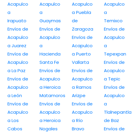
Acapulco
Acapulco
Acapulco
Acapulco
a
a
a Puebla
a
Irapuato
Guaymas
de
Temixco
Envíos de
Envíos de
Zaragoza
Envíos de
Acapulco
Acapulco
Envíos de
Acapulco
a Juarez
a
Acapulco
a
Envíos de
Hacienda
a Puerto
Tepexpan
Acapulco
Santa Fe
Vallarta
Envíos de
a La Paz
Envíos de
Envíos de
Acapulco
Envíos de
Acapulco
Acapulco
a Tepic
Acapulco
a Heroica
a Ramos
Envíos de
a León
Matamoros
Arizpe
Acapulco
Envíos de
Envíos de
Envíos de
a
Acapulco
Acapulco
Acapulco
Tlalnepantla
a Los
a Heroica
a Río
de Baz
Cabos
Nogales
Bravo
Envíos de