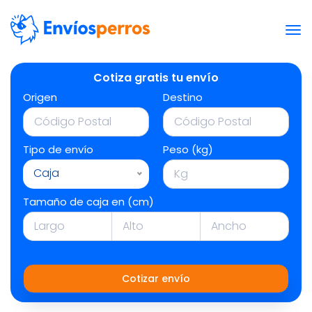
Cotiza gratis tu envío
Origen
Destino
Tipo de envío
Peso (kg)
Caja
Tamaño de caja en (cm)
Cotizar envío