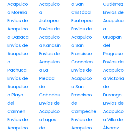
Acapulco
Acapulco
a San
Gutiérrez
a Morelia
a
Cristóbal
Envíos de
Envíos de
Jiutepec
Ecatepec
Acapulco
Acapulco
Envíos de
Envíos de
a
a Oaxaca
Acapulco
Acapulco
Uruapan
Envíos de
a Kanasín
a San
del
Acapulco
Envíos de
Francisco
Progreso
a
Acapulco
Coacalco
Envíos de
Pachuca
a La
Envíos de
Acapulco
Envíos de
Piedad
Acapulco
a Victoria
Acapulco
de
a San
de
a Playa
Cabadas
Francisco
Durango
del
Envíos de
de
Envíos de
Carmen
Acapulco
Campeche
Acapulco
Envíos de
a Lagos
Envíos de
a Villa de
Acapulco
de
Acapulco
Álvarez