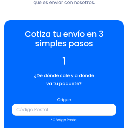
que es enviar con nosotros.
Cotiza tu envío en 3
simples pasos
1
¿De dónde sale y a dónde
va tu paquete?
Origen
*Código Postal