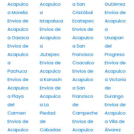
Acapulco
Acapulco
a San
Gutiérrez
a Morelia
a
Cristóbal
Envíos de
Envíos de
Ixtapaluca
Ecatepec
Acapulco
Acapulco
Envíos de
Envíos de
a
a Oaxaca
Acapulco
Acapulco
Uruapan
Envíos de
a
a San
del
Acapulco
Jiutepec
Francisco
Progreso
a
Envíos de
Coacalco
Envíos de
Pachuca
Acapulco
Envíos de
Acapulco
Envíos de
a Kanasín
Acapulco
a Victoria
Acapulco
Envíos de
a San
de
a Playa
Acapulco
Francisco
Durango
del
a La
de
Envíos de
Carmen
Piedad
Campeche
Acapulco
Envíos de
de
Envíos de
a Villa de
Acapulco
Cabadas
Acapulco
Álvarez