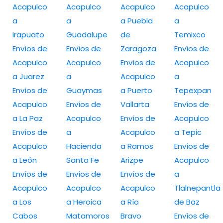
Acapulco
Acapulco
Acapulco
Acapulco
a
a
a Puebla
a
Irapuato
Guadalupe
de
Temixco
Envíos de
Envíos de
Zaragoza
Envíos de
Acapulco
Acapulco
Envíos de
Acapulco
a Juarez
a
Acapulco
a
Envíos de
Guaymas
a Puerto
Tepexpan
Acapulco
Envíos de
Vallarta
Envíos de
a La Paz
Acapulco
Envíos de
Acapulco
Envíos de
a
Acapulco
a Tepic
Acapulco
Hacienda
a Ramos
Envíos de
a León
Santa Fe
Arizpe
Acapulco
Envíos de
Envíos de
Envíos de
a
Acapulco
Acapulco
Acapulco
Tlalnepantla
a Los
a Heroica
a Río
de Baz
Cabos
Matamoros
Bravo
Envíos de