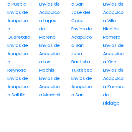
a Puebla
Envíos de
a San
Envíos de
Envíos de
Acapulco
José del
Acapulco
Acapulco
a Lagos
Cabo
a Villa
a
de
Envíos de
Nicolás
Queretaro
Moreno
Acapulco
Romero
Envíos de
Envíos de
a San
Envíos de
Acapulco
Acapulco
Juan
Acapulco
a
a Los
Bautista
a Xico
Reynosa
Mochis
Tuxtepec
Envíos de
Envíos de
Envíos de
Envíos de
Acapulco
Acapulco
Acapulco
Acapulco
a Zamora
a Saltillo
a Mexicali
a San
de
Hidalgo