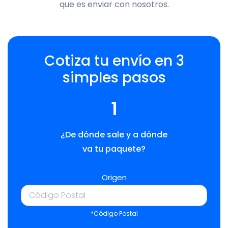
que es enviar con nosotros.
Cotiza tu envío en 3
simples pasos
1
¿De dónde sale y a dónde
va tu paquete?
Origen
*Código Postal