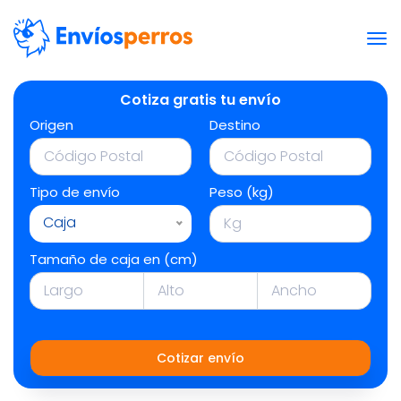
Cotiza gratis tu envío
Origen
Destino
Tipo de envío
Peso (kg)
Caja
Tamaño de caja en (cm)
Cotizar envío