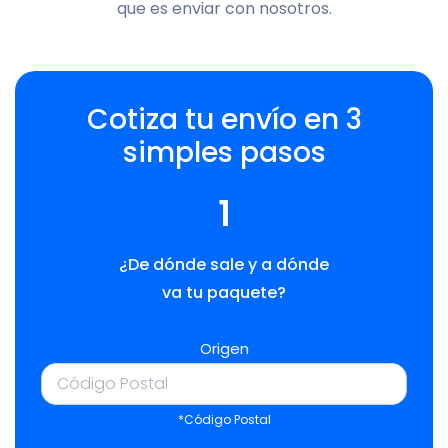
que es enviar con nosotros.
Cotiza tu envío en 3
simples pasos
1
¿De dónde sale y a dónde
va tu paquete?
Origen
*Código Postal