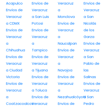
Acapulco
Envíos de
Veracruz
Envíos de
Envíos de
Veracruz
a
Veracruz
Veracruz
a San Luis
Monclova
a San
a CDMX
Potosi
Envíos de
Nicolás
Envíos de
Envíos de
Veracruz
de los
Veracruz
Veracruz
a
Garza
a
a
Naucalpan
Envíos de
Chihuahua
Tampico
Envíos de
Veracruz
Envíos de
Envíos de
Veracruz
a San
Veracruz
Veracruz
a
Pablo de
a Ciudad
a Tijuana
Navojoa
las
Victoria
Envíos de
Envíos de
Salinas
Envíos de
Veracruz
Veracruz
Envíos de
Veracruz
a Toluca
a
Veracruz
a
Envíos de
Nezahualcóyotl
a San
Coatzacoalcos
Veracruz
Envíos de
Pedro