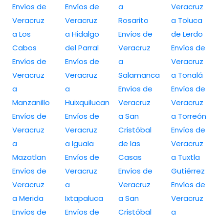
Envíos de
Envíos de
a
Veracruz
Veracruz
Veracruz
Rosarito
a Toluca
a Los
a Hidalgo
Envíos de
de Lerdo
Cabos
del Parral
Veracruz
Envíos de
Envíos de
Envíos de
a
Veracruz
Veracruz
Veracruz
Salamanca
a Tonalá
a
a
Envíos de
Envíos de
Manzanillo
Huixquilucan
Veracruz
Veracruz
Envíos de
Envíos de
a San
a Torreón
Veracruz
Veracruz
Cristóbal
Envíos de
a
a Iguala
de las
Veracruz
Mazatlan
Envíos de
Casas
a Tuxtla
Envíos de
Veracruz
Envíos de
Gutiérrez
Veracruz
a
Veracruz
Envíos de
a Merida
Ixtapaluca
a San
Veracruz
Envíos de
Envíos de
Cristóbal
a