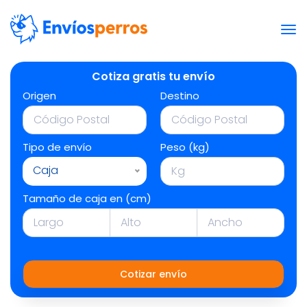
Cotiza gratis tu envío
Origen
Destino
Tipo de envío
Peso (kg)
Caja
Tamaño de caja en (cm)
Cotizar envío