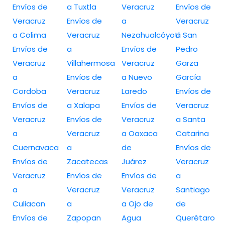
Envíos de
a Tuxtla
Veracruz
Envíos de
Veracruz
Envíos de
a
Veracruz
a Colima
Veracruz
Nezahualcóyotl
a San
Envíos de
a
Envíos de
Pedro
Veracruz
Villahermosa
Veracruz
Garza
a
Envíos de
a Nuevo
García
Cordoba
Veracruz
Laredo
Envíos de
Envíos de
a Xalapa
Envíos de
Veracruz
Veracruz
Envíos de
Veracruz
a Santa
a
Veracruz
a Oaxaca
Catarina
Cuernavaca
a
de
Envíos de
Envíos de
Zacatecas
Juárez
Veracruz
Veracruz
Envíos de
Envíos de
a
a
Veracruz
Veracruz
Santiago
Culiacan
a
a Ojo de
de
Envíos de
Zapopan
Agua
Querétaro