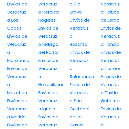
Envíos de
Veracruz
a Río
Veracruz
Veracruz
a Heroica
Bravo
a Toluca
a Los
Nogales
Envíos de
de Lerdo
Cabos
Envíos de
Veracruz
Envíos de
Envíos de
Veracruz
a
Veracruz
Veracruz
a Hidalgo
Rosarito
a Tonalá
a
del Parral
Envíos de
Envíos de
Manzanillo
Envíos de
Veracruz
Veracruz
Envíos de
Veracruz
a
a Torreón
Veracruz
a
Salamanca
Envíos de
a
Huixquilucan
Envíos de
Veracruz
Mazatlan
Envíos de
Veracruz
a Tuxtla
Envíos de
Veracruz
a San
Gutiérrez
Veracruz
a Iguala
Cristóbal
Envíos de
a Merida
Envíos de
de las
Veracruz
Envíos de
Veracruz
Casas
a