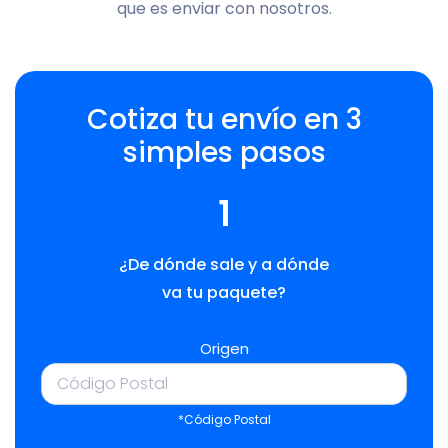
que es enviar con nosotros.
Cotiza tu envío en 3
simples pasos
1
¿De dónde sale y a dónde
va tu paquete?
Origen
*Código Postal