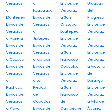
Veracruz
a
Envíos de
Uruapan
a
Ixtapaluca
Veracruz
del
Monterrey
Envíos de
a San
Progreso
Envíos de
Veracruz
Cristóbal
Envíos de
Veracruz
a
Ecatepec
Veracruz
a Morelia
Jiutepec
Envíos de
a
Envíos de
Envíos de
Veracruz
Veracruz
Veracruz
Veracruz
a San
Envíos de
a Oaxaca
a Kanasín
Francisco
Veracruz
Envíos de
Envíos de
Coacalco
a Victoria
Veracruz
Veracruz
Envíos de
de
a
a La
Veracruz
Durango
Pachuca
Piedad
a San
Envíos de
Envíos de
de
Francisco
Veracruz
Veracruz
Cabadas
de
a Villa de
a Playa
Envíos de
Campeche
Álvarez