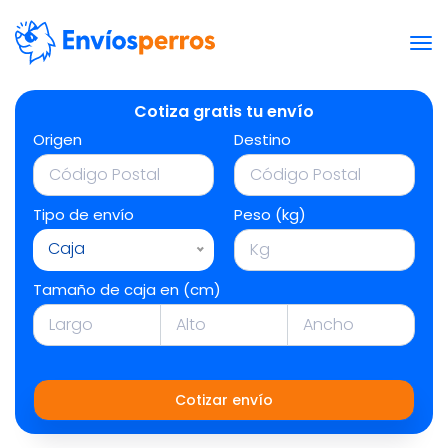
Cotiza gratis tu envío
Origen
Destino
Tipo de envío
Peso (kg)
Caja
Tamaño de caja en (cm)
Cotizar envío