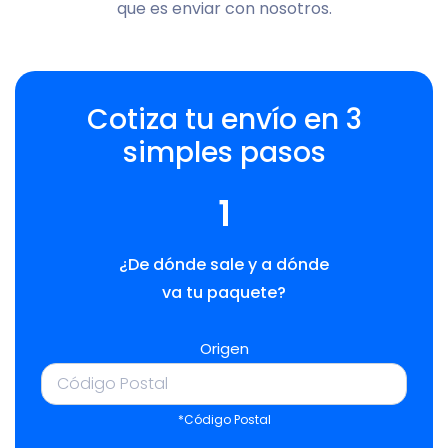
que es enviar con nosotros.
Cotiza tu envío en 3
simples pasos
1
¿De dónde sale y a dónde
va tu paquete?
Origen
*Código Postal