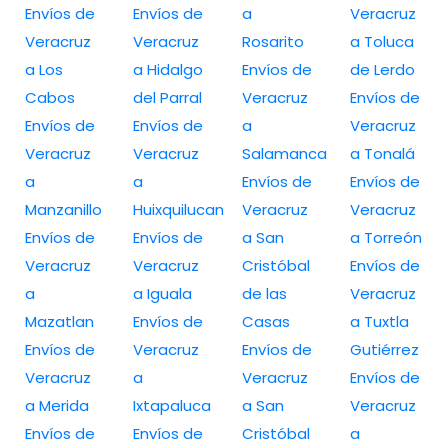
Envíos de
Envíos de
a
Veracruz
Veracruz
Veracruz
Rosarito
a Toluca
a Los
a Hidalgo
Envíos de
de Lerdo
Cabos
del Parral
Veracruz
Envíos de
Envíos de
Envíos de
a
Veracruz
Veracruz
Veracruz
Salamanca
a Tonalá
a
a
Envíos de
Envíos de
Manzanillo
Huixquilucan
Veracruz
Veracruz
Envíos de
Envíos de
a San
a Torreón
Veracruz
Veracruz
Cristóbal
Envíos de
a
a Iguala
de las
Veracruz
Mazatlan
Envíos de
Casas
a Tuxtla
Envíos de
Veracruz
Envíos de
Gutiérrez
Veracruz
a
Veracruz
Envíos de
a Merida
Ixtapaluca
a San
Veracruz
Envíos de
Envíos de
Cristóbal
a