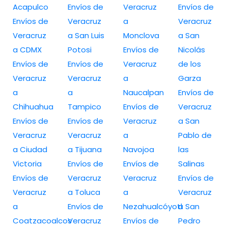
Acapulco
Envíos de
Veracruz
Envíos de
Envíos de
Veracruz
a
Veracruz
Veracruz
a San Luis
Monclova
a San
a CDMX
Potosi
Envíos de
Nicolás
Envíos de
Envíos de
Veracruz
de los
Veracruz
Veracruz
a
Garza
a
a
Naucalpan
Envíos de
Chihuahua
Tampico
Envíos de
Veracruz
Envíos de
Envíos de
Veracruz
a San
Veracruz
Veracruz
a
Pablo de
a Ciudad
a Tijuana
Navojoa
las
Victoria
Envíos de
Envíos de
Salinas
Envíos de
Veracruz
Veracruz
Envíos de
Veracruz
a Toluca
a
Veracruz
a
Envíos de
Nezahualcóyotl
a San
Coatzacoalcos
Veracruz
Envíos de
Pedro