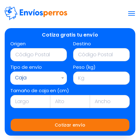
Cotiza gratis tu envío
Origen
Destino
Tipo de envío
Peso (kg)
Caja
Tamaño de caja en (cm)
Cotizar envío