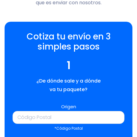
que es enviar con nosotros.
Cotiza tu envío en 3
simples pasos
1
¿De dónde sale y a dónde
va tu paquete?
Origen
*Código Postal