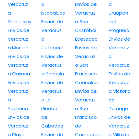
Veracruz
a
Envíos de
a
a
Ixtapaluca
Veracruz
Uruapan
Monterrey
Envíos de
a San
del
Envíos de
Veracruz
Cristóbal
Progreso
Veracruz
a
Ecatepec
Envíos de
a Morelia
Jiutepec
Envíos de
Veracruz
Envíos de
Envíos de
Veracruz
a
Veracruz
Veracruz
a San
Veracruz
a Oaxaca
a Kanasín
Francisco
Envíos de
Envíos de
Envíos de
Coacalco
Veracruz
Veracruz
Veracruz
Envíos de
a Victoria
a
a La
Veracruz
de
Pachuca
Piedad
a San
Durango
Envíos de
de
Francisco
Envíos de
Veracruz
Cabadas
de
Veracruz
a Playa
Envíos de
Campeche
a Villa de