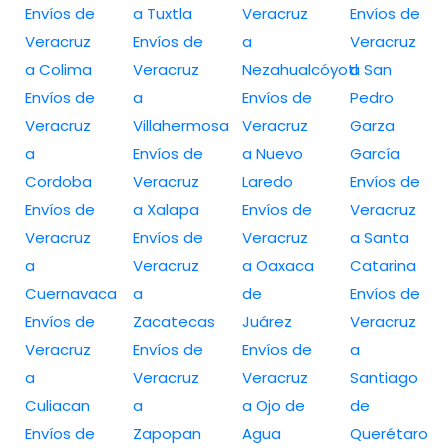
Envíos de
a Tuxtla
Veracruz
Envíos de
Veracruz
Envíos de
a
Veracruz
a Colima
Veracruz
Nezahualcóyotl
a San
Envíos de
a
Envíos de
Pedro
Veracruz
Villahermosa
Veracruz
Garza
a
Envíos de
a Nuevo
García
Cordoba
Veracruz
Laredo
Envíos de
Envíos de
a Xalapa
Envíos de
Veracruz
Veracruz
Envíos de
Veracruz
a Santa
a
Veracruz
a Oaxaca
Catarina
Cuernavaca
a
de
Envíos de
Envíos de
Zacatecas
Juárez
Veracruz
Veracruz
Envíos de
Envíos de
a
a
Veracruz
Veracruz
Santiago
Culiacan
a
a Ojo de
de
Envíos de
Zapopan
Agua
Querétaro