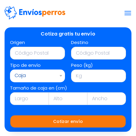
Cotiza gratis tu envío
Origen
Destino
Tipo de envío
Peso (kg)
Caja
Tamaño de caja en (cm)
Cotizar envío