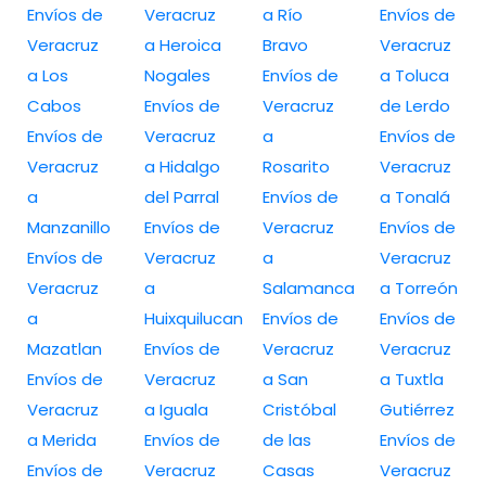
Envíos de
Veracruz
a Río
Envíos de
Veracruz
a Heroica
Bravo
Veracruz
a Los
Nogales
Envíos de
a Toluca
Cabos
Envíos de
Veracruz
de Lerdo
Envíos de
Veracruz
a
Envíos de
Veracruz
a Hidalgo
Rosarito
Veracruz
a
del Parral
Envíos de
a Tonalá
Manzanillo
Envíos de
Veracruz
Envíos de
Envíos de
Veracruz
a
Veracruz
Veracruz
a
Salamanca
a Torreón
a
Huixquilucan
Envíos de
Envíos de
Mazatlan
Envíos de
Veracruz
Veracruz
Envíos de
Veracruz
a San
a Tuxtla
Veracruz
a Iguala
Cristóbal
Gutiérrez
a Merida
Envíos de
de las
Envíos de
Envíos de
Veracruz
Casas
Veracruz