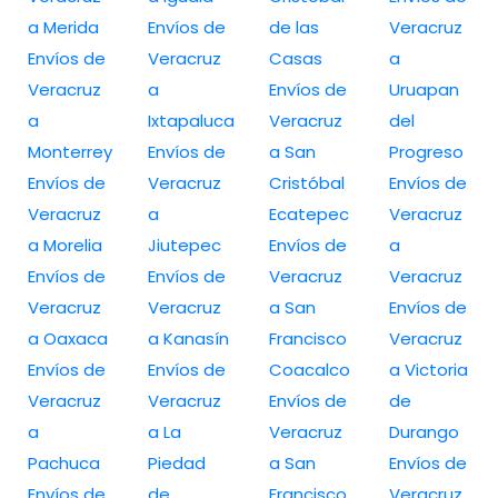
a Merida
Envíos de
de las
Veracruz
Envíos de
Veracruz
Casas
a
Veracruz
a
Envíos de
Uruapan
a
Ixtapaluca
Veracruz
del
Monterrey
Envíos de
a San
Progreso
Envíos de
Veracruz
Cristóbal
Envíos de
Veracruz
a
Ecatepec
Veracruz
a Morelia
Jiutepec
Envíos de
a
Envíos de
Envíos de
Veracruz
Veracruz
Veracruz
Veracruz
a San
Envíos de
a Oaxaca
a Kanasín
Francisco
Veracruz
Envíos de
Envíos de
Coacalco
a Victoria
Veracruz
Veracruz
Envíos de
de
a
a La
Veracruz
Durango
Pachuca
Piedad
a San
Envíos de
Envíos de
de
Francisco
Veracruz