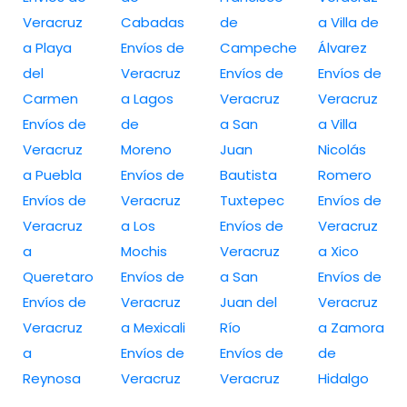
Veracruz
Cabadas
de
a Villa de
a Playa
Envíos de
Campeche
Álvarez
del
Veracruz
Envíos de
Envíos de
Carmen
a Lagos
Veracruz
Veracruz
Envíos de
de
a San
a Villa
Veracruz
Moreno
Juan
Nicolás
a Puebla
Envíos de
Bautista
Romero
Envíos de
Veracruz
Tuxtepec
Envíos de
Veracruz
a Los
Envíos de
Veracruz
a
Mochis
Veracruz
a Xico
Queretaro
Envíos de
a San
Envíos de
Envíos de
Veracruz
Juan del
Veracruz
Veracruz
a Mexicali
Río
a Zamora
a
Envíos de
Envíos de
de
Reynosa
Veracruz
Veracruz
Hidalgo