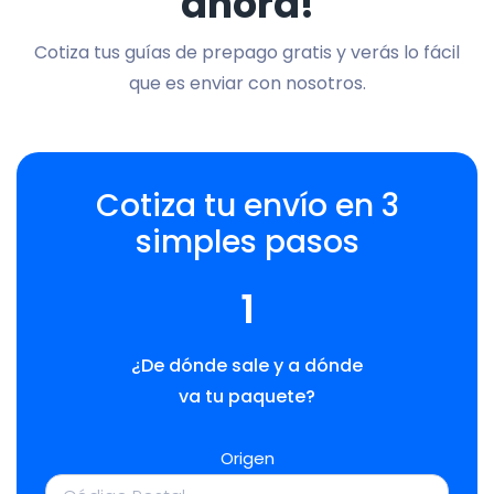
ahora!
Cotiza tus guías de prepago gratis y verás lo fácil
que es enviar con nosotros.
Cotiza tu envío en 3
simples pasos
1
¿De dónde sale y a dónde
va tu paquete?
Origen