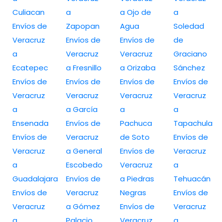
Culiacan
a
a Ojo de
a
Envíos de
Zapopan
Agua
Soledad
Veracruz
Envíos de
Envíos de
de
a
Veracruz
Veracruz
Graciano
Ecatepec
a Fresnillo
a Orizaba
Sánchez
Envíos de
Envíos de
Envíos de
Envíos de
Veracruz
Veracruz
Veracruz
Veracruz
a
a García
a
a
Ensenada
Envíos de
Pachuca
Tapachula
Envíos de
Veracruz
de Soto
Envíos de
Veracruz
a General
Envíos de
Veracruz
a
Escobedo
Veracruz
a
Guadalajara
Envíos de
a Piedras
Tehuacán
Envíos de
Veracruz
Negras
Envíos de
Veracruz
a Gómez
Envíos de
Veracruz
a
Palacio
Veracruz
a