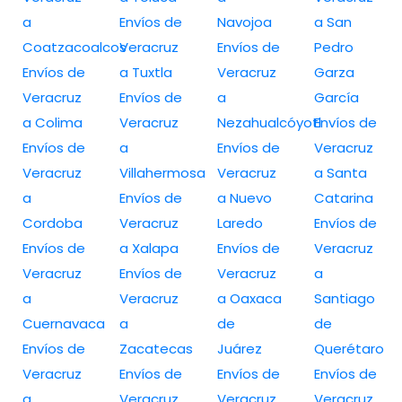
a
Envíos de
Navojoa
a San
Coatzacoalcos
Veracruz
Envíos de
Pedro
Envíos de
a Tuxtla
Veracruz
Garza
Veracruz
Envíos de
a
García
a Colima
Veracruz
Nezahualcóyotl
Envíos de
Envíos de
a
Envíos de
Veracruz
Veracruz
Villahermosa
Veracruz
a Santa
a
Envíos de
a Nuevo
Catarina
Cordoba
Veracruz
Laredo
Envíos de
Envíos de
a Xalapa
Envíos de
Veracruz
Veracruz
Envíos de
Veracruz
a
a
Veracruz
a Oaxaca
Santiago
Cuernavaca
a
de
de
Envíos de
Zacatecas
Juárez
Querétaro
Veracruz
Envíos de
Envíos de
Envíos de
a
Veracruz
Veracruz
Veracruz