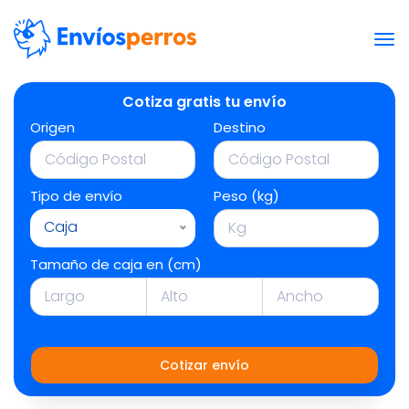
Cotiza gratis tu envío
Origen
Destino
Tipo de envío
Peso (kg)
Caja
Tamaño de caja en (cm)
Cotizar envío