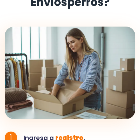
Envíosperros?
1
Ingresa a
registro
.