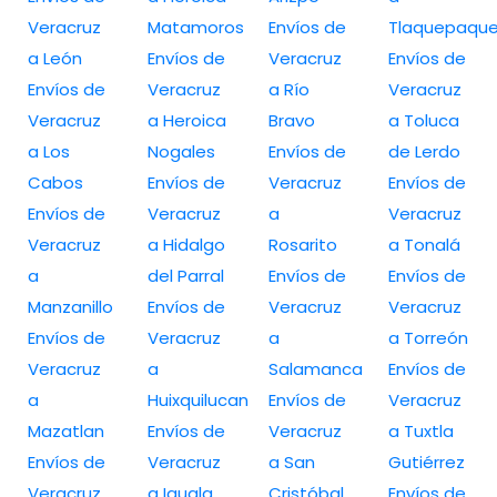
Veracruz
Matamoros
Envíos de
Tlaquepaqu
a León
Envíos de
Veracruz
Envíos de
Envíos de
Veracruz
a Río
Veracruz
Veracruz
a Heroica
Bravo
a Toluca
a Los
Nogales
Envíos de
de Lerdo
Cabos
Envíos de
Veracruz
Envíos de
Envíos de
Veracruz
a
Veracruz
Veracruz
a Hidalgo
Rosarito
a Tonalá
a
del Parral
Envíos de
Envíos de
Manzanillo
Envíos de
Veracruz
Veracruz
Envíos de
Veracruz
a
a Torreón
Veracruz
a
Salamanca
Envíos de
a
Huixquilucan
Envíos de
Veracruz
Mazatlan
Envíos de
Veracruz
a Tuxtla
Envíos de
Veracruz
a San
Gutiérrez
Veracruz
a Iguala
Cristóbal
Envíos de