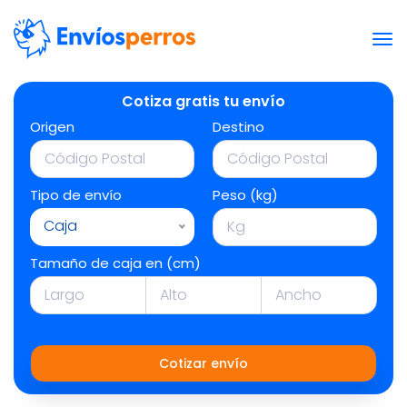
Cotiza gratis tu envío
Origen
Destino
Tipo de envío
Peso (kg)
Caja
Tamaño de caja en (cm)
Cotizar envío