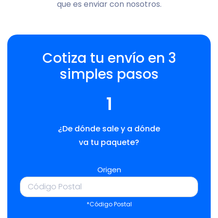
que es enviar con nosotros.
Cotiza tu envío en 3
simples pasos
1
¿De dónde sale y a dónde
va tu paquete?
Origen
*Código Postal