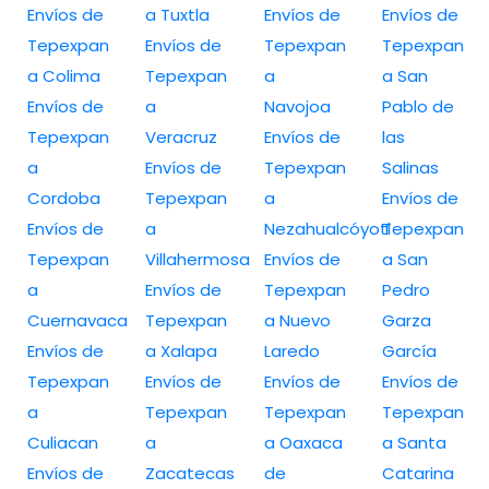
Envíos de
a Tuxtla
Envíos de
Envíos de
Tepexpan
Envíos de
Tepexpan
Tepexpan
a Colima
Tepexpan
a
a San
Envíos de
a
Navojoa
Pablo de
Tepexpan
Veracruz
Envíos de
las
a
Envíos de
Tepexpan
Salinas
Cordoba
Tepexpan
a
Envíos de
Envíos de
a
Nezahualcóyotl
Tepexpan
Tepexpan
Villahermosa
Envíos de
a San
a
Envíos de
Tepexpan
Pedro
Cuernavaca
Tepexpan
a Nuevo
Garza
Envíos de
a Xalapa
Laredo
García
Tepexpan
Envíos de
Envíos de
Envíos de
a
Tepexpan
Tepexpan
Tepexpan
Culiacan
a
a Oaxaca
a Santa
Envíos de
Zacatecas
de
Catarina