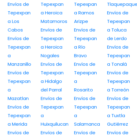
Envíos de
Tepexpan
Tepexpan
Tlaquepaqu
Tepexpan
a Heroica
a Ramos
Envíos de
a Los
Matamoros
Arizpe
Tepexpan
Cabos
Envíos de
Envíos de
a Toluca
Envíos de
Tepexpan
Tepexpan
de Lerdo
Tepexpan
a Heroica
a Río
Envíos de
a
Nogales
Bravo
Tepexpan
Manzanillo
Envíos de
Envíos de
a Tonalá
Envíos de
Tepexpan
Tepexpan
Envíos de
Tepexpan
a Hidalgo
a
Tepexpan
a
del Parral
Rosarito
a Torreón
Mazatlan
Envíos de
Envíos de
Envíos de
Envíos de
Tepexpan
Tepexpan
Tepexpan
Tepexpan
a
a
a Tuxtla
a Merida
Huixquilucan
Salamanca
Gutiérrez
Envíos de
Envíos de
Envíos de
Envíos de