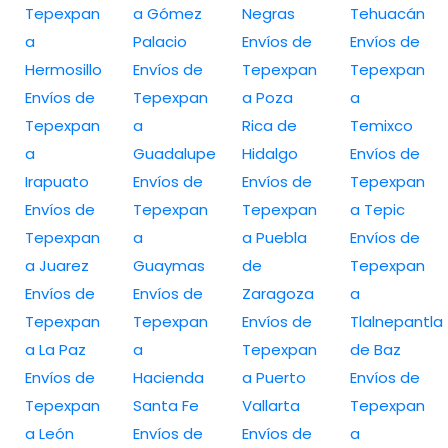
Tepexpan
a Gómez
Negras
Tehuacán
a
Palacio
Envíos de
Envíos de
Hermosillo
Envíos de
Tepexpan
Tepexpan
Envíos de
Tepexpan
a Poza
a
Tepexpan
a
Rica de
Temixco
a
Guadalupe
Hidalgo
Envíos de
Irapuato
Envíos de
Envíos de
Tepexpan
Envíos de
Tepexpan
Tepexpan
a Tepic
Tepexpan
a
a Puebla
Envíos de
a Juarez
Guaymas
de
Tepexpan
Envíos de
Envíos de
Zaragoza
a
Tepexpan
Tepexpan
Envíos de
Tlalnepantla
a La Paz
a
Tepexpan
de Baz
Envíos de
Hacienda
a Puerto
Envíos de
Tepexpan
Santa Fe
Vallarta
Tepexpan
a León
Envíos de
Envíos de
a