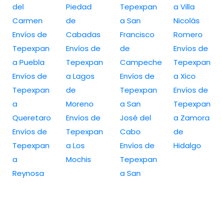
del
Piedad
Tepexpan
a Villa
Carmen
de
a San
Nicolás
Envíos de
Cabadas
Francisco
Romero
Tepexpan
Envíos de
de
Envíos de
a Puebla
Tepexpan
Campeche
Tepexpan
Envíos de
a Lagos
Envíos de
a Xico
Tepexpan
de
Tepexpan
Envíos de
a
Moreno
a San
Tepexpan
Queretaro
Envíos de
José del
a Zamora
Envíos de
Tepexpan
Cabo
de
Tepexpan
a Los
Envíos de
Hidalgo
a
Mochis
Tepexpan
Reynosa
a San