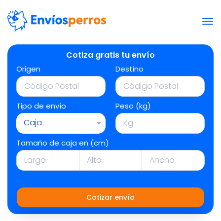
Cotiza gratis tu envío
Origen
Destino
Tipo de envío
Peso (kg)
Caja
Tamaño de caja en (cm)
Cotizar envío