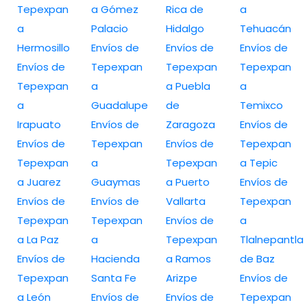
Tepexpan
a Gómez
Rica de
a
a
Palacio
Hidalgo
Tehuacán
Hermosillo
Envíos de
Envíos de
Envíos de
Envíos de
Tepexpan
Tepexpan
Tepexpan
Tepexpan
a
a Puebla
a
a
Guadalupe
de
Temixco
Irapuato
Envíos de
Zaragoza
Envíos de
Envíos de
Tepexpan
Envíos de
Tepexpan
Tepexpan
a
Tepexpan
a Tepic
a Juarez
Guaymas
a Puerto
Envíos de
Envíos de
Envíos de
Vallarta
Tepexpan
Tepexpan
Tepexpan
Envíos de
a
a La Paz
a
Tepexpan
Tlalnepantla
Envíos de
Hacienda
a Ramos
de Baz
Tepexpan
Santa Fe
Arizpe
Envíos de
a León
Envíos de
Envíos de
Tepexpan