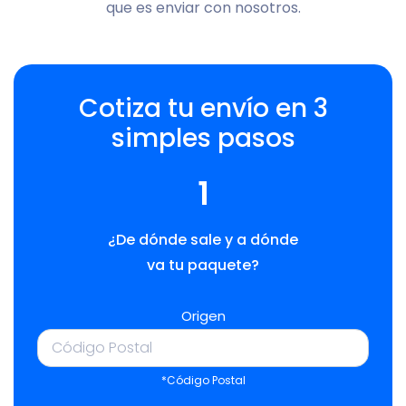
que es enviar con nosotros.
Cotiza tu envío en 3
simples pasos
1
¿De dónde sale y a dónde
va tu paquete?
Origen
*Código Postal