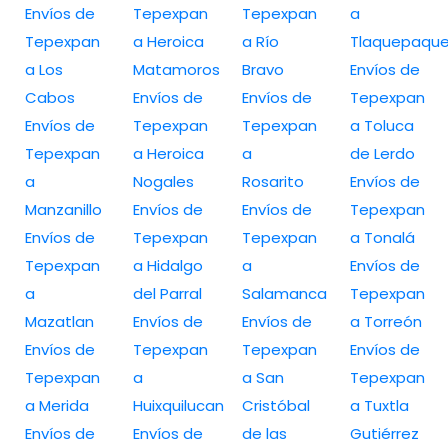
Envíos de
Tepexpan
Tepexpan
a
Tepexpan
a Heroica
a Río
Tlaquepaqu
a Los
Matamoros
Bravo
Envíos de
Cabos
Envíos de
Envíos de
Tepexpan
Envíos de
Tepexpan
Tepexpan
a Toluca
Tepexpan
a Heroica
a
de Lerdo
a
Nogales
Rosarito
Envíos de
Manzanillo
Envíos de
Envíos de
Tepexpan
Envíos de
Tepexpan
Tepexpan
a Tonalá
Tepexpan
a Hidalgo
a
Envíos de
a
del Parral
Salamanca
Tepexpan
Mazatlan
Envíos de
Envíos de
a Torreón
Envíos de
Tepexpan
Tepexpan
Envíos de
Tepexpan
a
a San
Tepexpan
a Merida
Huixquilucan
Cristóbal
a Tuxtla
Envíos de
Envíos de
de las
Gutiérrez