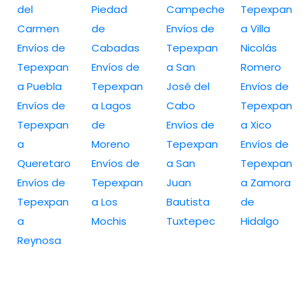
del
Piedad
Campeche
Tepexpan
Carmen
de
Envíos de
a Villa
Envíos de
Cabadas
Tepexpan
Nicolás
Tepexpan
Envíos de
a San
Romero
a Puebla
Tepexpan
José del
Envíos de
Envíos de
a Lagos
Cabo
Tepexpan
Tepexpan
de
Envíos de
a Xico
a
Moreno
Tepexpan
Envíos de
Queretaro
Envíos de
a San
Tepexpan
Envíos de
Tepexpan
Juan
a Zamora
Tepexpan
a Los
Bautista
de
a
Mochis
Tuxtepec
Hidalgo
Reynosa