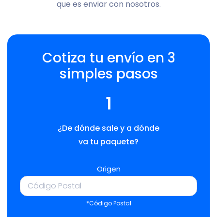
que es enviar con nosotros.
Cotiza tu envío en 3
simples pasos
1
¿De dónde sale y a dónde
va tu paquete?
Origen
*Código Postal