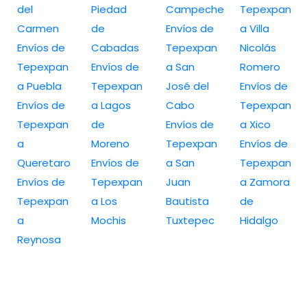
del
Piedad
Campeche
Tepexpan
Carmen
de
Envíos de
a Villa
Envíos de
Cabadas
Tepexpan
Nicolás
Tepexpan
Envíos de
a San
Romero
a Puebla
Tepexpan
José del
Envíos de
Envíos de
a Lagos
Cabo
Tepexpan
Tepexpan
de
Envíos de
a Xico
a
Moreno
Tepexpan
Envíos de
Queretaro
Envíos de
a San
Tepexpan
Envíos de
Tepexpan
Juan
a Zamora
Tepexpan
a Los
Bautista
de
a
Mochis
Tuxtepec
Hidalgo
Reynosa