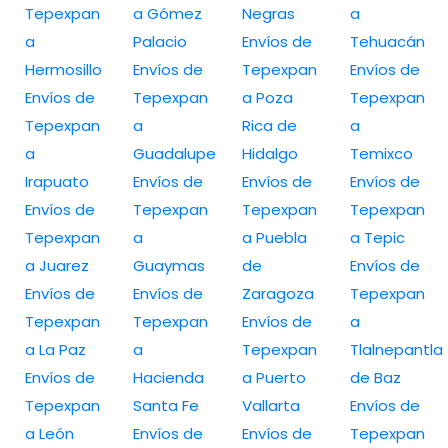
Tepexpan
a Gómez
Negras
a
a
Palacio
Envíos de
Tehuacán
Hermosillo
Envíos de
Tepexpan
Envíos de
Envíos de
Tepexpan
a Poza
Tepexpan
Tepexpan
a
Rica de
a
a
Guadalupe
Hidalgo
Temixco
Irapuato
Envíos de
Envíos de
Envíos de
Envíos de
Tepexpan
Tepexpan
Tepexpan
Tepexpan
a
a Puebla
a Tepic
a Juarez
Guaymas
de
Envíos de
Envíos de
Envíos de
Zaragoza
Tepexpan
Tepexpan
Tepexpan
Envíos de
a
a La Paz
a
Tepexpan
Tlalnepantla
Envíos de
Hacienda
a Puerto
de Baz
Tepexpan
Santa Fe
Vallarta
Envíos de
a León
Envíos de
Envíos de
Tepexpan