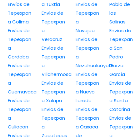
Envíos de
a Tuxtla
Envíos de
Pablo de
Tepexpan
Envíos de
Tepexpan
las
a Colima
Tepexpan
a
Salinas
Envíos de
a
Navojoa
Envíos de
Tepexpan
Veracruz
Envíos de
Tepexpan
a
Envíos de
Tepexpan
a San
Cordoba
Tepexpan
a
Pedro
Envíos de
a
Nezahualcóyotl
Garza
Tepexpan
Villahermosa
Envíos de
García
a
Envíos de
Tepexpan
Envíos de
Cuernavaca
Tepexpan
a Nuevo
Tepexpan
Envíos de
a Xalapa
Laredo
a Santa
Tepexpan
Envíos de
Envíos de
Catarina
a
Tepexpan
Tepexpan
Envíos de
Culiacan
a
a Oaxaca
Tepexpan
Envíos de
Zacatecas
de
a