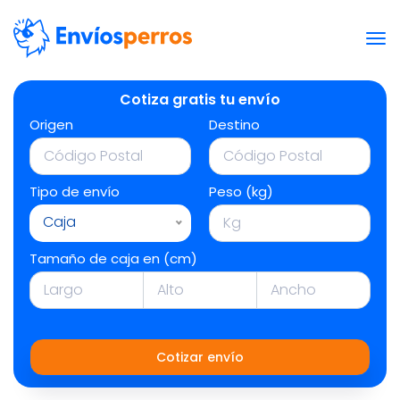
Cotiza gratis tu envío
Origen
Destino
Tipo de envío
Peso (kg)
Caja
Tamaño de caja en (cm)
Cotizar envío