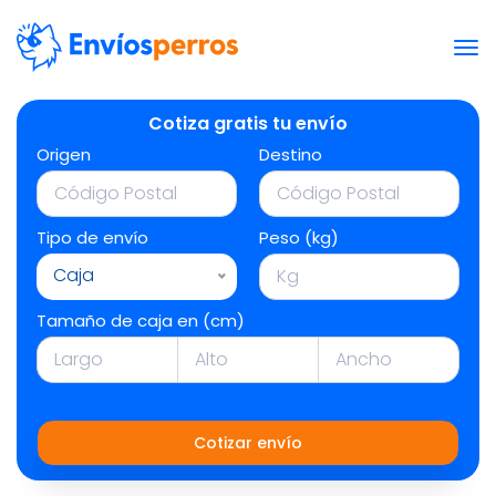
Cotiza gratis tu envío
Origen
Destino
Tipo de envío
Peso (kg)
Caja
Tamaño de caja en (cm)
Cotizar envío