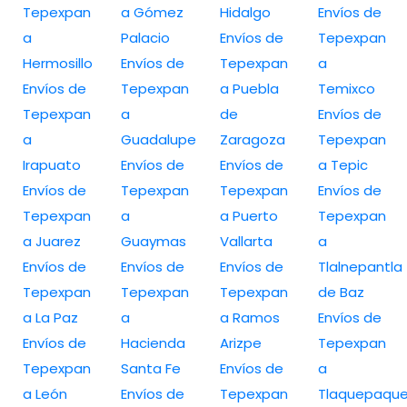
Tepexpan
a Gómez
Hidalgo
Envíos de
a
Palacio
Envíos de
Tepexpan
Hermosillo
Envíos de
Tepexpan
a
Envíos de
Tepexpan
a Puebla
Temixco
Tepexpan
a
de
Envíos de
a
Guadalupe
Zaragoza
Tepexpan
Irapuato
Envíos de
Envíos de
a Tepic
Envíos de
Tepexpan
Tepexpan
Envíos de
Tepexpan
a
a Puerto
Tepexpan
a Juarez
Guaymas
Vallarta
a
Envíos de
Envíos de
Envíos de
Tlalnepantla
Tepexpan
Tepexpan
Tepexpan
de Baz
a La Paz
a
a Ramos
Envíos de
Envíos de
Hacienda
Arizpe
Tepexpan
Tepexpan
Santa Fe
Envíos de
a
a León
Envíos de
Tepexpan
Tlaquepaqu