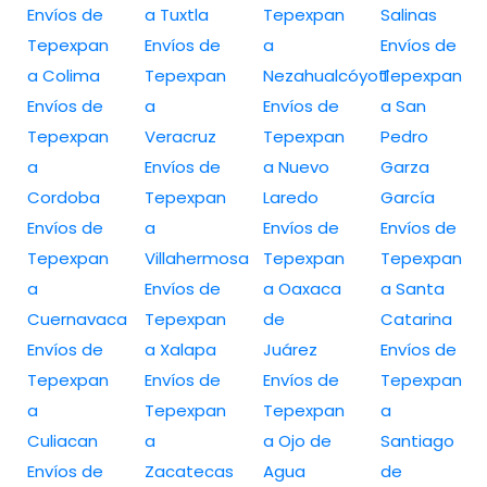
Envíos de
a Tuxtla
Tepexpan
Salinas
Tepexpan
Envíos de
a
Envíos de
a Colima
Tepexpan
Nezahualcóyotl
Tepexpan
Envíos de
a
Envíos de
a San
Tepexpan
Veracruz
Tepexpan
Pedro
a
Envíos de
a Nuevo
Garza
Cordoba
Tepexpan
Laredo
García
Envíos de
a
Envíos de
Envíos de
Tepexpan
Villahermosa
Tepexpan
Tepexpan
a
Envíos de
a Oaxaca
a Santa
Cuernavaca
Tepexpan
de
Catarina
Envíos de
a Xalapa
Juárez
Envíos de
Tepexpan
Envíos de
Envíos de
Tepexpan
a
Tepexpan
Tepexpan
a
Culiacan
a
a Ojo de
Santiago
Envíos de
Zacatecas
Agua
de