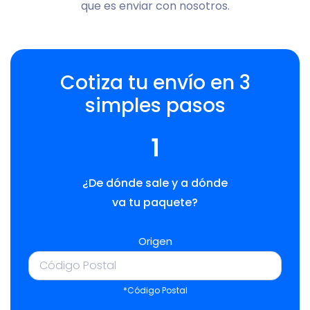
que es enviar con nosotros.
Cotiza tu envío en 3
simples pasos
1
¿De dónde sale y a dónde
va tu paquete?
Origen
*Código Postal